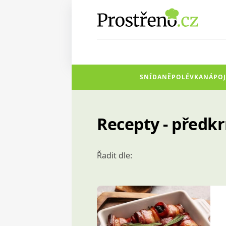
SNÍDANĚ
POLÉVKA
NÁPOJ
Recepty - předk
Řadit dle: