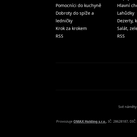
Pomocníci do kuchyně
Hlavní ch
Dobroty do spíže a
Lahůdky
ledničky
Dezerty, 
Krok za krokem
Salát, ze
RSS
RSS
Své náměty 
Provozuje
OMAX Holding s.r.o.
, IČ: 28628187, DI