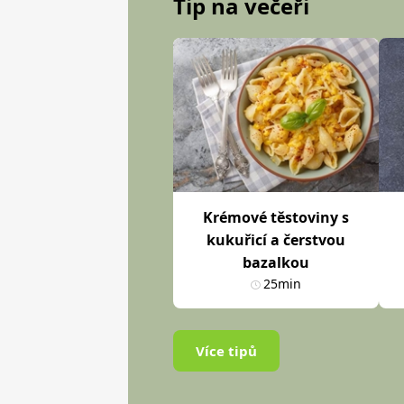
Tip na večeři
Krémové těstoviny s
kukuřicí a čerstvou
bazalkou
25min
Více tipů