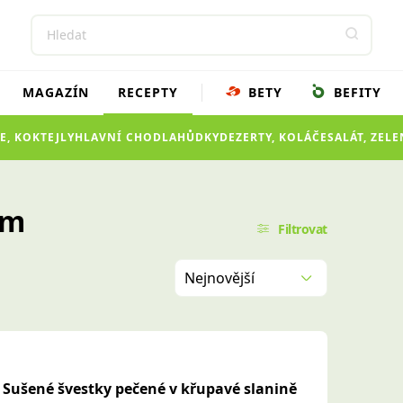
MAGAZÍN
RECEPTY
BETY
BEFITY
E, KOKTEJLY
HLAVNÍ CHOD
LAHŮDKY
DEZERTY, KOLÁČE
SALÁT, ZEL
rm
Filtrovat
Nejnovější
Sušené švestky pečené v křupavé slanině