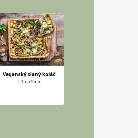
Veganský slaný koláč
1h a 5min