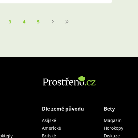
3
4
5
Dle země původu
Bety
Asijské
Magazin
Americké
Horokopy
oktejly
Britské
Diskuze