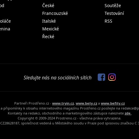
od
České
Soutěže
Francouzské
Testování
koláče
Italské
RSS
lenina
Mexické
Řecké
Sledujte nás na sociálních sítích
Partneři Prostřeno.cz -
www.tryin.cz
,
www.bety.cz
a
www.befity.cz
a připomínky k obsahu internetového magazínu Prostřeno.cz posílejte na redakce@p
Kontakty na redakci, obchodního a marketingového zástupce naleznete
zde.
Copyright © 2009-2024 Prostreno.cz - všechna práva vyhrazena.
Č: CZ28628187, společnost vedená u Městského soudu v Praze pod spisovou značkou C 3