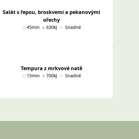
Salát s řepou, broskvemi a pekanovými
ořechy
45min
630kJ
Snadné
Tempura z mrkvové natě
15min
700kJ
Snadné