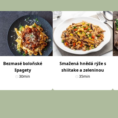
Bezmasé boloňské
Smažená hnědá rýže s
špagety
shiitake a zeleninou
30min
35min