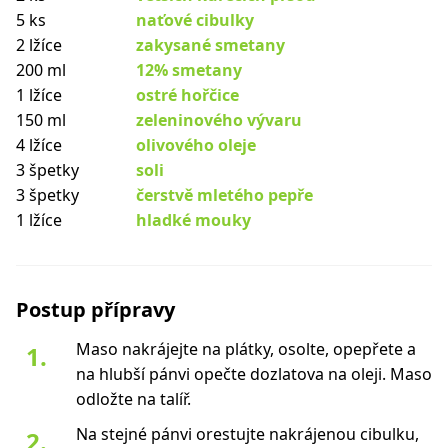
5 ks
naťové cibulky
2 lžíce
zakysané smetany
200 ml
12% smetany
1 lžíce
ostré hořčice
150 ml
zeleninového vývaru
4 lžíce
olivového oleje
3 špetky
soli
3 špetky
čerstvě mletého pepře
1 lžíce
hladké mouky
Postup přípravy
Maso nakrájejte na plátky, osolte, opepřete a
na hlubší pánvi opečte dozlatova na oleji. Maso
odložte na talíř.
Na stejné pánvi orestujte nakrájenou cibulku,