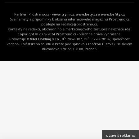
Partneři Prostřeno.cz -
www.tryin.cz
,
www.bety.cz
a
www.befity.cz
Své náměty a připomínky k obsahu internetového magazínu Prostřeno.cz
posílejte na redakce@prostreno.cz.
Kontakty na redakci, obchodního a marketingového zástupce naleznete
zde.
Copyright © 2009-2024 Prostreno.cz - všechna práva vyhrazena.
Provozuje
OMAX Holding s.r.o.
, IČ: 28628187, DIČ: CZ28628187, společnost
vedená u Městského soudu v Praze pod spisovou značkou C 325936 se sídlem
Bucharova 1281/2, 158 00, Praha 5
x zavřít reklamu