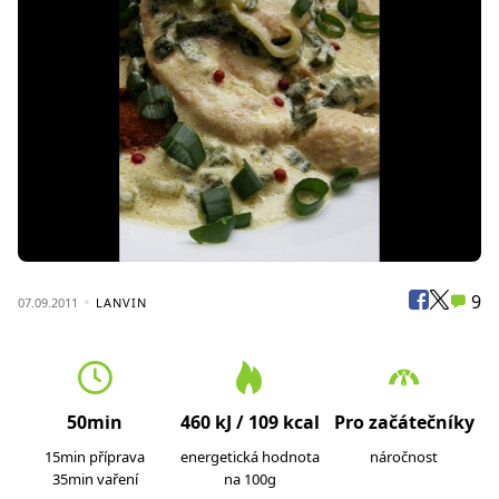
9
07.09.2011
LANVIN
50min
460 kJ / 109 kcal
Pro začátečníky
15min příprava
energetická hodnota
náročnost
35min vaření
na 100g