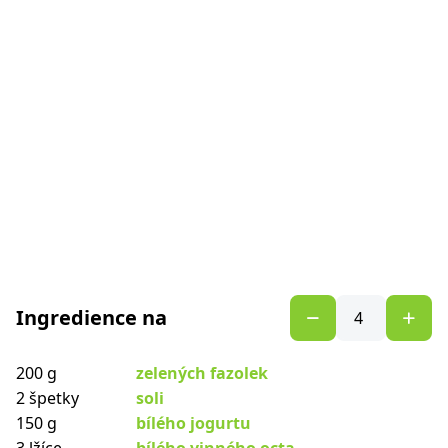
Ingredience na
200 g
zelených fazolek
2 špetky
soli
150 g
bílého jogurtu