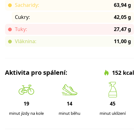
Sacharidy:
63,94 g
Cukry:
42,05 g
Tuky:
27,47 g
Vláknina:
11,00 g
Aktivita pro spálení:
152 kcal
19
14
45
minut jízdy na kole
minut běhu
minut uklízení