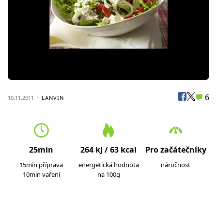
6
10.11.2011
LANVIN
25min
264 kJ / 63 kcal
Pro začátečníky
15min příprava
energetická hodnota
náročnost
10min vaření
na 100g