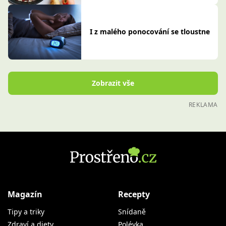
I z malého ponocování se tloustne
Zobrazit vše
REKLAMA
Magazín
Recepty
Tipy a triky
Snídaně
Zdraví a diety
Polévka