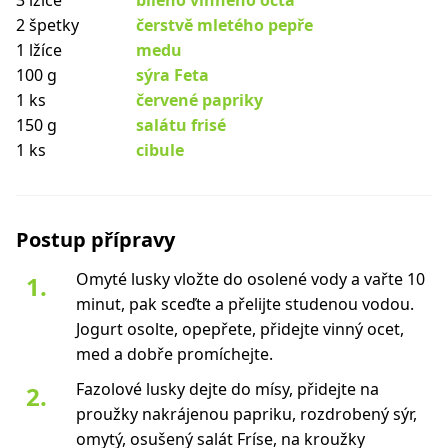
3 lžíce
bílého vinného octa
2 špetky
čerstvě mletého pepře
1 lžíce
medu
100 g
sýra Feta
1 ks
červené papriky
150 g
salátu frisé
1 ks
cibule
Postup přípravy
Omyté lusky vložte do osolené vody a vařte 10
minut, pak sceďte a přelijte studenou vodou.
Jogurt osolte, opepřete, přidejte vinný ocet,
med a dobře promíchejte.
Fazolové lusky dejte do mísy, přidejte na
proužky nakrájenou papriku, rozdrobený sýr,
omytý, osušený salát Fríse, na kroužky