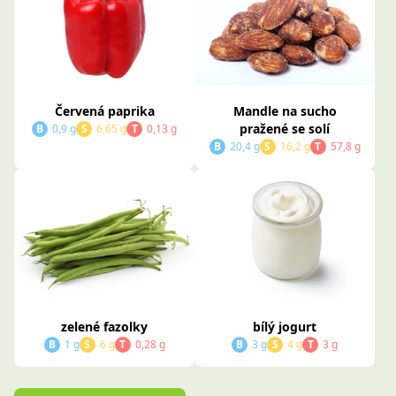
Červená paprika
Mandle na sucho
pražené se solí
B
0,9 g
S
6,65 g
T
0,13 g
B
20,4 g
S
16,2 g
T
57,8 g
zelené fazolky
bílý jogurt
B
1 g
S
6 g
T
0,28 g
B
3 g
S
4 g
T
3 g