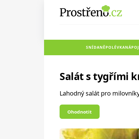
SNÍDANĚ
POLÉVKA
NÁPOJ
Salát s tygřími 
Lahodný salát pro milovníky
Ohodnotit