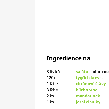
Ingredience na
8 lístků
salátu
- lollo, ro
120 g
tygřích krevet
1 lžíce
citrónové šťávy
3 lžíce
bílého vína
2 ks
mandarinek
1 ks
jarní cibulky