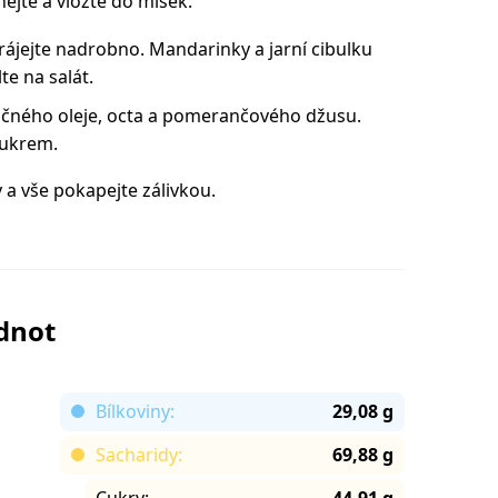
hejte a vložte do misek.
krájejte nadrobno. Mandarinky a jarní cibulku
te na salát.
řičného oleje, octa a pomerančového džusu.
cukrem.
 a vše pokapejte zálivkou.
odnot
Bílkoviny:
29,08 g
Sacharidy:
69,88 g
Cukry:
44,91 g