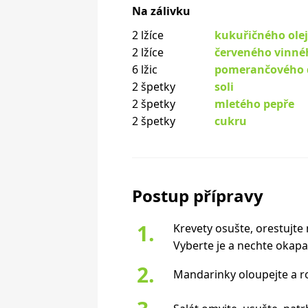
Na zálivku
2 lžíce
kukuřičného ole
2 lžíce
červeného vinné
6 lžic
pomerančového 
2 špetky
soli
2 špetky
mletého pepře
2 špetky
cukru
Postup přípravy
Krevety osušte, orestujte n
Vyberte je a nechte okapa
Mandarinky oloupejte a roz