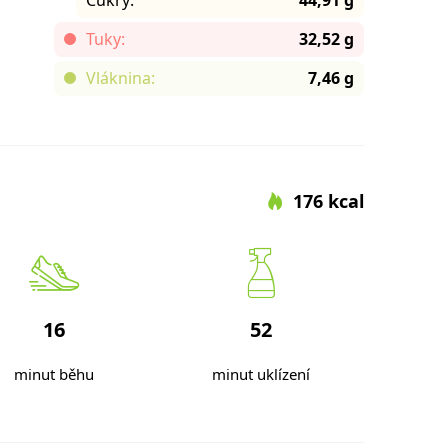
Tuky:
32,52 g
Vláknina:
7,46 g
176 kcal
16
52
minut běhu
minut uklízení