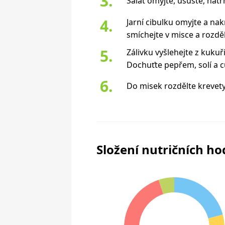
Salát omyjte, usušte, natr
Jarní cibulku omyjte a na
smíchejte v misce a rozděl
Zálivku vyšlehejte z kuku
Dochuťte pepřem, solí a 
Do misek rozdělte krevety
Složení nutričních h