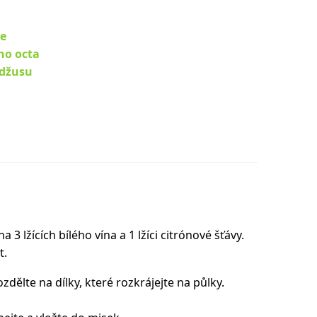
je
ho octa
džusu
a 3 lžících bílého vína a 1 lžíci citrónové šťávy.
t.
dělte na dílky, které rozkrájejte na půlky.