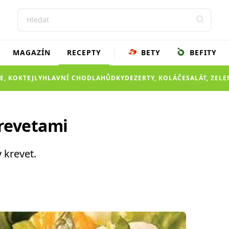
MAGAZÍN
RECEPTY
BETY
BEFITY
E, KOKTEJLY
HLAVNÍ CHOD
LAHŮDKY
DEZERTY, KOLÁČE
SALÁT, ZEL
krevetami
 krevet.