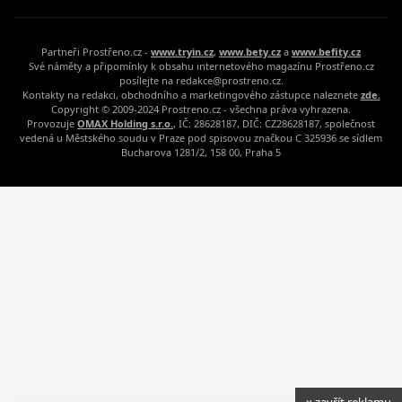
Partneři Prostřeno.cz -
www.tryin.cz
,
www.bety.cz
a
www.befity.cz
Své náměty a připomínky k obsahu internetového magazínu Prostřeno.cz
posílejte na redakce@prostreno.cz.
Kontakty na redakci, obchodního a marketingového zástupce naleznete
zde.
Copyright © 2009-2024 Prostreno.cz - všechna práva vyhrazena.
Provozuje
OMAX Holding s.r.o.
, IČ: 28628187, DIČ: CZ28628187, společnost
vedená u Městského soudu v Praze pod spisovou značkou C 325936 se sídlem
Bucharova 1281/2, 158 00, Praha 5