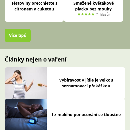
Těstoviny orecchiette s
Smažené květákové
citronem a cuketou
placky bez mouky
(1 hlasů)
Více tipů
Články nejen o vaření
Vybíravost v jídle je velkou
seznamovací překážkou
I z malého ponocování se tloustne