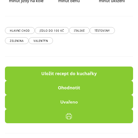
minut jízdy na kole
minut běhu
minut uklízení
HLAVNÍ CHOD
JÍDLO DO 100 KČ
ITALSKÉ
TĚSTOVINY
ZELENINA
VALENTÝN
Uložit recept do kuchařky
Ohodnotit
Uvařeno