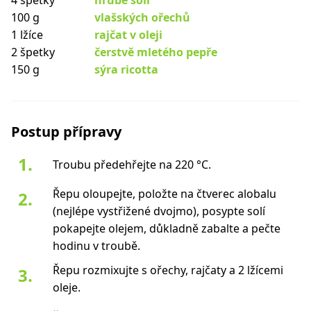
4 špetky
hrubé soli
100 g
vlašských ořechů
1 lžíce
rajčat v oleji
2 špetky
čerstvě mletého pepře
150 g
sýra ricotta
Postup přípravy
Troubu předehřejte na 220 °C.
Řepu oloupejte, položte na čtverec alobalu
(nejlépe vystřižené dvojmo), posypte solí
pokapejte olejem, důkladně zabalte a pečte
hodinu v troubě.
Řepu rozmixujte s ořechy, rajčaty a 2 lžícemi
oleje.