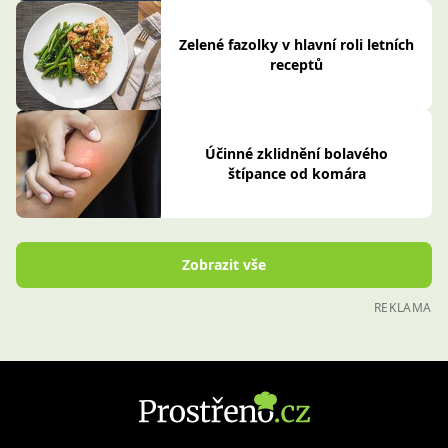
Zelené fazolky v hlavní roli letních
receptů
Účinné zklidnění bolavého
štípance od komára
Zobrazit vše
REKLAMA