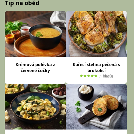
Tip na oběd
Krémová polévka z
Kuřecí stehna pečená s
červené čočky
brokolicí
(1 hlasů)