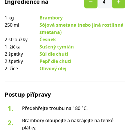
Ingredience na
1 kg
Brambory
250 ml
Sójová smetana (nebo jiná rostlinná
smetana)
2 stroužky
Česnek
1 lžička
Sušený tymián
2 špetky
Sůl dle chuti
2 špetky
Pepř dle chuti
2 lžíce
Olivový olej
Postup přípravy
Předehřejte troubu na 180 °C.
Brambory oloupejte a nakrájejte na tenké
plátky.