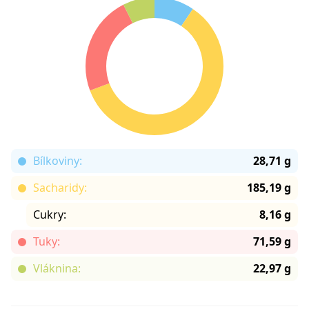
Bílkoviny:
28,71 g
Sacharidy:
185,19 g
Cukry:
8,16 g
Tuky:
71,59 g
Vláknina:
22,97 g