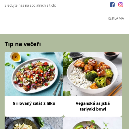
Sledujte nás na sociálních sítích:
REKLAMA
Tip na večeři
Grilovaný salát z lilku
Veganská asijská
teriyaki bowl