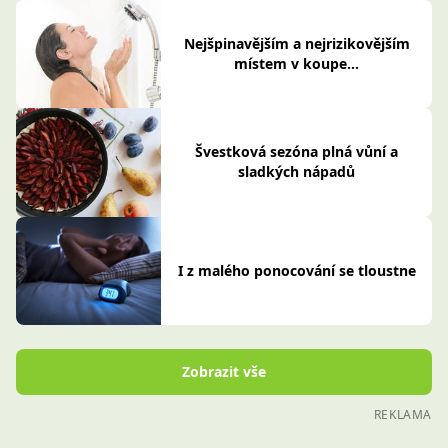
Nejšpinavějším a nejrizikovějším
místem v koupe...
Švestková sezóna plná vůní a
sladkých nápadů
I z malého ponocování se tloustne
Zobrazit vše
REKLAMA