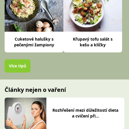
Cuketové halušky s
Křupavý tofu salát s
pečenými žampiony
kešu a klíčky
Více tipů
Články nejen o vaření
Rozhřešení mezi důležitostí dieta
a cvičení při...