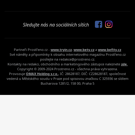
Sledujte nás na sociálních sítích
Partneři Prostřeno.cz -
www.tryin.cz
,
www.bety.cz
a
www.befity.cz
Své náměty a připomínky k obsahu internetového magazínu Prostřeno.cz
posílejte na redakce@prostreno.cz.
Kontakty na redakci, obchodního a marketingového zástupce naleznete
zde.
Copyright © 2009-2024 Prostreno.cz - všechna práva vyhrazena.
Provozuje
OMAX Holding s.r.o.
, IČ: 28628187, DIČ: CZ28628187, společnost
vedená u Městského soudu v Praze pod spisovou značkou C 325936 se sídlem
Bucharova 1281/2, 158 00, Praha 5