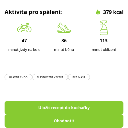
Aktivita pro spálení:
379 kcal
47
36
113
minut jízdy na kole
minut běhu
minut uklízení
HLAVNÍ CHOD
SLAVNOSTNÍ VEČEŘE
BEZ MASA
Uložit recept do kuchařky
Ohodnotit