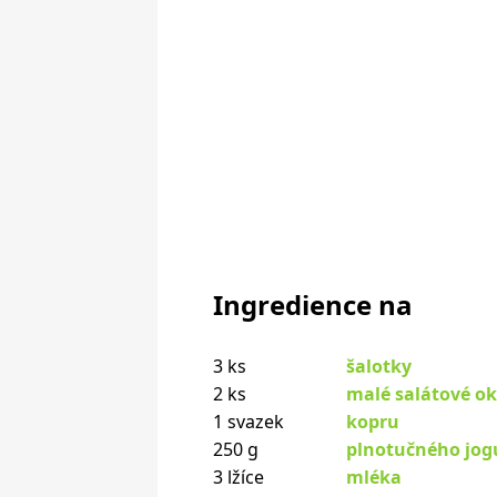
Ingredience na
3 ks
šalotky
2 ks
malé salátové o
1 svazek
kopru
250 g
plnotučného jogu
3 lžíce
mléka