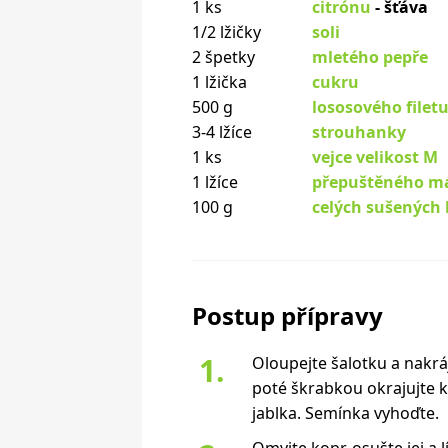
1 ks
citrónu
- šťáva
1/2 lžičky
soli
2 špetky
mletého pepře
1 lžička
cukru
500 g
lososového filet
3-4 lžíce
strouhanky
1 ks
vejce velikost M
1 lžíce
přepuštěného m
100 g
celých sušených 
Postup přípravy
Oloupejte šalotku a nakráj
poté škrabkou okrajujte k
jablka. Semínka vyhoďte.
Omyjte kopr, osušte jej a 