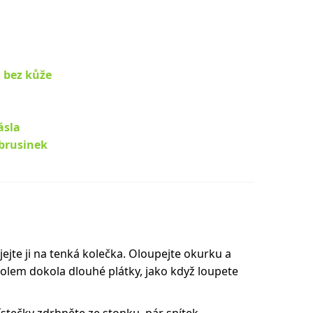
u bez kůže
ásla
brusinek
ejte ji na tenká kolečka. Oloupejte okurku a
olem dokola dlouhé plátky, jako když loupete
lístečky zdrhněte ze stonku, pár snítek