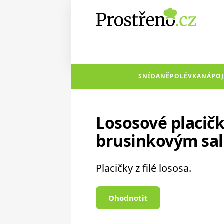
SNÍDANĚ
POLÉVKA
NÁPOJ
Lososové placič
brusinkovým sa
Placičky z filé lososa.
Ohodnotit