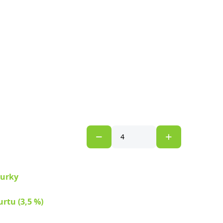
kurky
rtu (3,5 %)