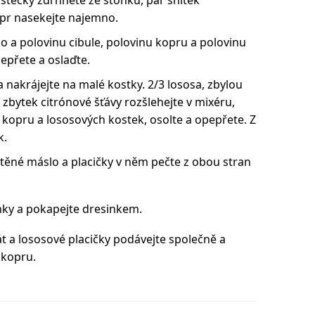
pr nasekejte najemno.
o a polovinu cibule, polovinu kopru a polovinu
pepřete a oslaďte.
a nakrájejte na malé kostky. 2/3 lososa, zbylou
a zbytek citrónové šťávy rozšlehejte v mixéru,
kopru a lososových kostek, osolte a opepřete. Z
k.
těné máslo a placičky v něm pečte z obou stran
nky a pokapejte dresinkem.
 a lososové placičky podávejte společně a
 kopru.