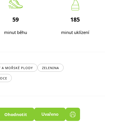
59
185
minut běhu
minut uklízení
Y A MOŘSKÉ PLODY
ZELENINA
OCE
Ohodnotit
Uvařeno