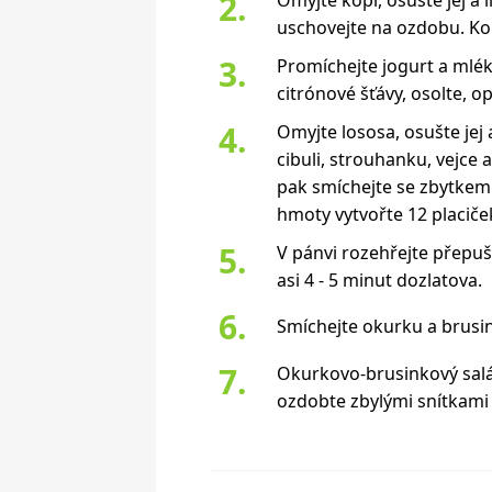
uschovejte na ozdobu. Ko
Promíchejte jogurt a mlék
citrónové šťávy, osolte, o
Omyjte lososa, osušte jej 
cibuli, strouhanku, vejce 
pak smíchejte se zbytkem 
hmoty vytvořte 12 placiče
V pánvi rozehřejte přepuš
asi 4 - 5 minut dozlatova.
Smíchejte okurku a brusi
Okurkovo-brusinkový salát
ozdobte zbylými snítkami