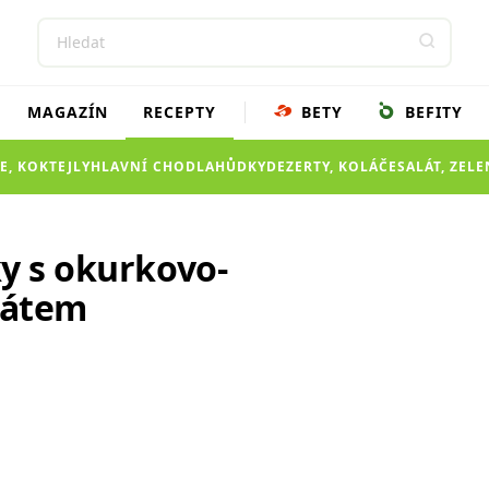
MAGAZÍN
RECEPTY
BETY
BEFITY
E, KOKTEJLY
HLAVNÍ CHOD
LAHŮDKY
DEZERTY, KOLÁČE
SALÁT, ZEL
ky s okurkovo-
látem