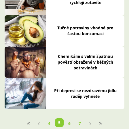
rychleji zotavíte
Tučné potraviny vhodné pro
častou konzumaci
Chemikálie s velmi špatnou
pověstí obsažené v běžných
potravinách
Při depresi se nezdravému jídlu
raději vyhněte
5
4
6
7