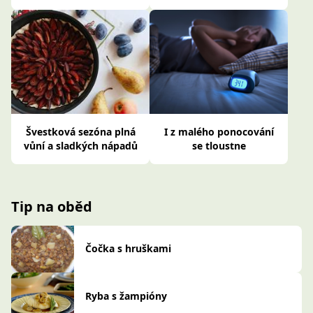
Švestková sezóna plná
I z malého ponocování
vůní a sladkých nápadů
se tloustne
Tip na oběd
Čočka s hruškami
Ryba s žampióny