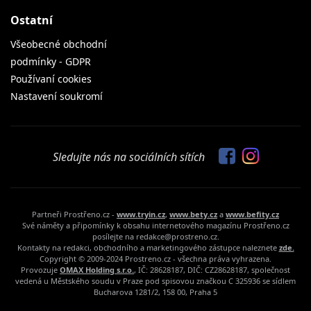
Ostatní
Všeobecné obchodní
podmínky - GDPR
Používaní cookies
Nastavení soukromí
Sledujte nás na sociálních sítích
Partneři Prostřeno.cz -
www.tryin.cz
,
www.bety.cz
a
www.befity.cz
Své náměty a připomínky k obsahu internetového magazínu Prostřeno.cz
posílejte na redakce@prostreno.cz.
Kontakty na redakci, obchodního a marketingového zástupce naleznete
zde.
Copyright © 2009-2024 Prostreno.cz - všechna práva vyhrazena.
Provozuje
OMAX Holding s.r.o.
, IČ: 28628187, DIČ: CZ28628187, společnost
vedená u Městského soudu v Praze pod spisovou značkou C 325936 se sídlem
Bucharova 1281/2, 158 00, Praha 5