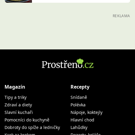
REKLAMA
Magazín
Recepty
Tipy a triky
Snídaně
Zdraví a diety
Polévka
Slavní kuchaři
Nápoje, koktejly
Pomocníci do kuchyně
Hlavní chod
Dobroty do spíže a ledničky
Lahůdky
Krok za krokem
Dezerty, koláče