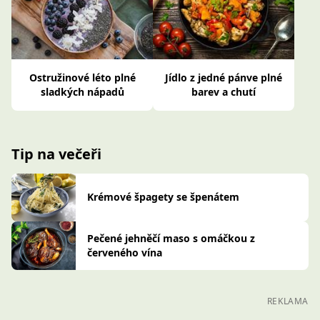
Ostružinové léto plné
Jídlo z jedné pánve plné
sladkých nápadů
barev a chutí
Tip na večeři
Krémové špagety se špenátem
Pečené jehněčí maso s omáčkou z
červeného vína
REKLAMA