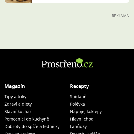
REKLAMA
Magazín
Recepty
Tipy a triky
Snídaně
Zdraví a diety
Polévka
Slavní kuchaři
Nápoje, koktejly
Pomocníci do kuchyně
Hlavní chod
Dobroty do spíže a ledničky
Lahůdky
Krok za krokem
Dezerty, koláče