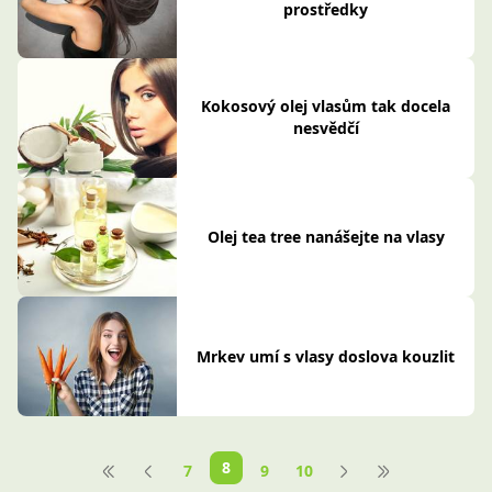
prostředky
Kokosový olej vlasům tak docela
nesvědčí
Olej tea tree nanášejte na vlasy
Mrkev umí s vlasy doslova kouzlit
8
7
9
10