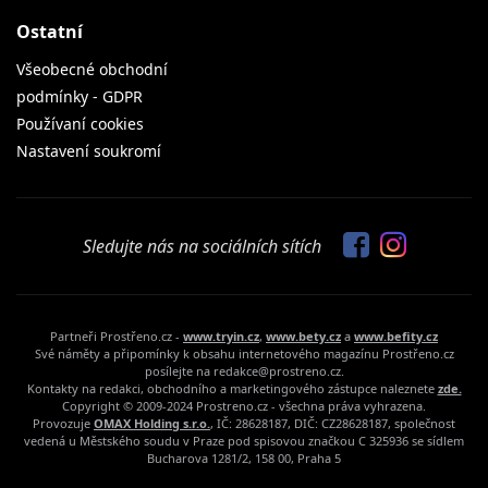
Ostatní
Všeobecné obchodní
podmínky - GDPR
Používaní cookies
Nastavení soukromí
Sledujte nás na sociálních sítích
Partneři Prostřeno.cz -
www.tryin.cz
,
www.bety.cz
a
www.befity.cz
Své náměty a připomínky k obsahu internetového magazínu Prostřeno.cz
posílejte na redakce@prostreno.cz.
Kontakty na redakci, obchodního a marketingového zástupce naleznete
zde.
Copyright © 2009-2024 Prostreno.cz - všechna práva vyhrazena.
Provozuje
OMAX Holding s.r.o.
, IČ: 28628187, DIČ: CZ28628187, společnost
vedená u Městského soudu v Praze pod spisovou značkou C 325936 se sídlem
Bucharova 1281/2, 158 00, Praha 5