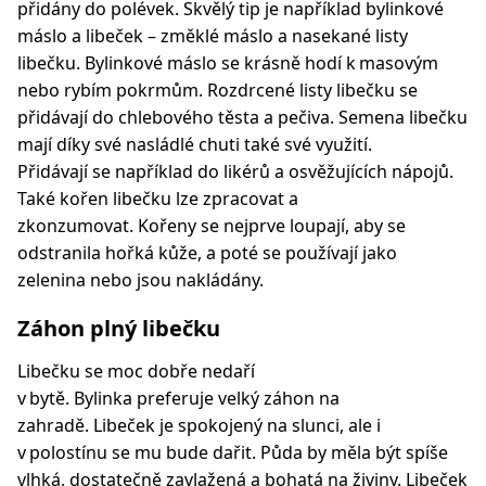
přidány do polévek. Skvělý tip je například bylinkové
máslo a libeček – změklé máslo a nasekané listy
libečku. Bylinkové máslo se krásně hodí k masovým
nebo rybím pokrmům. Rozdrcené listy libečku se
přidávají do chlebového těsta a pečiva. Semena libečku
mají díky své nasládlé chuti také své využití.
Přidávají se například do likérů a osvěžujících nápojů.
Také kořen libečku lze zpracovat a
zkonzumovat. Kořeny se nejprve loupají, aby se
odstranila hořká kůže, a poté se používají jako
zelenina nebo jsou nakládány.
Záhon plný libečku
Libečku se moc dobře nedaří
v bytě. Bylinka preferuje velký záhon na
zahradě. Libeček je spokojený na slunci, ale i
v polostínu se mu bude dařit. Půda by měla být spíše
vlhká, dostatečně zavlažená a bohatá na živiny. Libeček