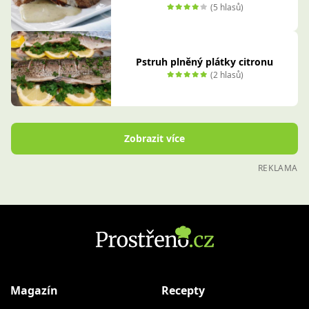
(5 hlasů)
Pstruh plněný plátky citronu
(2 hlasů)
Zobrazit více
REKLAMA
Magazín
Recepty