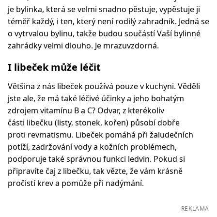
je bylinka, která se velmi snadno pěstuje, vypěstuje ji
téměř každý, i ten, který není rodilý zahradník. Jedná se
o vytrvalou bylinu, takže budou součástí Vaší bylinné
zahrádky velmi dlouho. Je mrazuvzdorná.
I libeček může léčit
Většina z nás libeček používá pouze v kuchyni. Věděli
jste ale, že má také léčivé účinky a jeho bohatým
zdrojem vitamínu B a C? Odvar, z kterékoliv
části libečku (listy, stonek, kořen) působí dobře
proti revmatismu. Libeček pomáhá při žaludečních
potíží, zadržování vody a kožních problémech,
podporuje také správnou funkci ledvin. Pokud si
připravíte čaj z libečku, tak vězte, že vám krásně
pročistí krev a pomůže při nadýmání.
REKLAMA