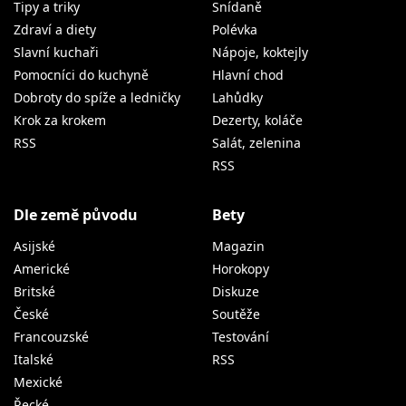
Tipy a triky
Snídaně
Zdraví a diety
Polévka
Slavní kuchaři
Nápoje, koktejly
Pomocníci do kuchyně
Hlavní chod
Dobroty do spíže a ledničky
Lahůdky
Krok za krokem
Dezerty, koláče
RSS
Salát, zelenina
RSS
Dle země původu
Bety
Asijské
Magazin
Americké
Horokopy
Britské
Diskuze
České
Soutěže
Francouzské
Testování
Italské
RSS
Mexické
Řecké