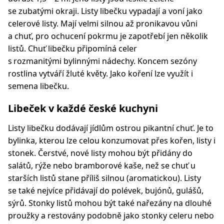
se zubatými okraji. Listy libečku vypadají a voní jako
celerové listy. Mají velmi silnou až pronikavou vůni
a chuť, pro ochucení pokrmu je zapotřebí jen několik
listů. Chuť libečku připomíná celer
s rozmanitými bylinnými nádechy. Koncem sezóny
rostlina vytváří žluté květy. Jako koření lze využít i
semena libečku.
Libeček v každé české kuchyni
Listy libečku dodávají jídlům ostrou pikantní chuť. Je to
bylinka, kterou lze celou konzumovat přes kořen, listy i
stonek. Čerstvé, nové listy mohou být přidány do
salátů, rýže nebo bramborové kaše, než se chuť u
starších listů stane příliš silnou (aromatickou). Listy
se také nejvíce přidávají do polévek, bujónů, gulášů,
sýrů. Stonky listů mohou být také nařezány na dlouhé
proužky a restovány podobně jako stonky celeru nebo