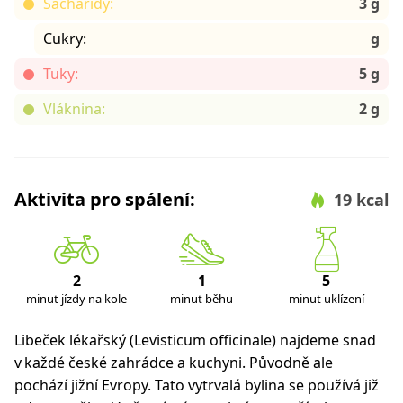
Sacharidy:
3 g
Cukry:
g
Tuky:
5 g
Vláknina:
2 g
Aktivita pro spálení:
19 kcal
2
1
5
minut jízdy na kole
minut běhu
minut uklízení
Libeček lékařský (Levisticum officinale) najdeme snad
v každé české zahrádce a kuchyni. Původně ale
pochází jižní Evropy. Tato vytrvalá bylina se používá již