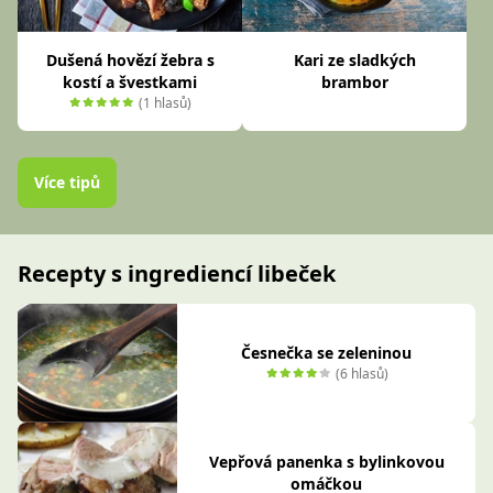
Dušená hovězí žebra s
Kari ze sladkých
kostí a švestkami
brambor
(1 hlasů)
Více tipů
Recepty s ingrediencí libeček
Česnečka se zeleninou
(6 hlasů)
Vepřová panenka s bylinkovou
omáčkou