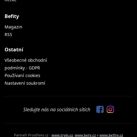
Befity
Magazin
RSS
Ostatní
Všeobecné obchodní
podmínky - GDPR
Používaní cookies
Nastavení soukromí
Sledujte nás na sociálních sítích
Partneři Prostřeno.cz -
www.tryin.cz
,
www.bety.cz
a
www.befity.cz