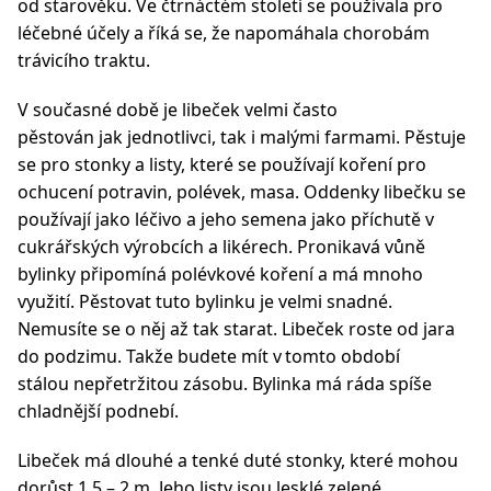
od starověku. Ve čtrnáctém století se používala pro
léčebné účely a říká se, že napomáhala chorobám
trávicího traktu.
V současné době je libeček velmi často
pěstován jak jednotlivci, tak i malými farmami. Pěstuje
se pro stonky a listy, které se používají koření pro
ochucení potravin, polévek, masa. Oddenky libečku se
používají jako léčivo a jeho semena jako příchutě v
cukrářských výrobcích a likérech. Pronikavá vůně
bylinky připomíná polévkové koření a má mnoho
využití. Pěstovat tuto bylinku je velmi snadné.
Nemusíte se o něj až tak starat. Libeček roste od jara
do podzimu. Takže budete mít v tomto období
stálou nepřetržitou zásobu. Bylinka má ráda spíše
chladnější podnebí.
Libeček má dlouhé a tenké duté stonky, které mohou
dorůst 1,5 – 2 m. Jeho listy jsou lesklé zelené