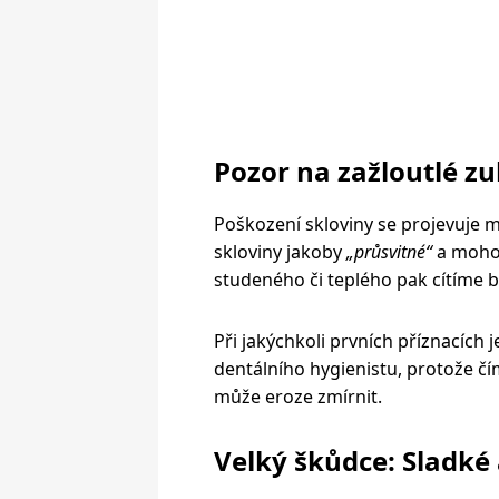
Pozor na zažloutlé z
Poškození skloviny se projevuje 
skloviny jakoby
„průsvitné“
a mohou
studeného či teplého pak cítíme b
Při jakýchkoli prvních příznacích 
dentálního hygienistu, protože čím
může eroze zmírnit.
Velký škůdce: Sladké