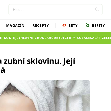
MAGAZÍN
RECEPTY
BETY
BEFITY
E, KOKTEJLY
HLAVNÍ CHOD
LAHŮDKY
DEZERTY, KOLÁČE
SALÁT, ZEL
 zubní sklovinu. Její
ná