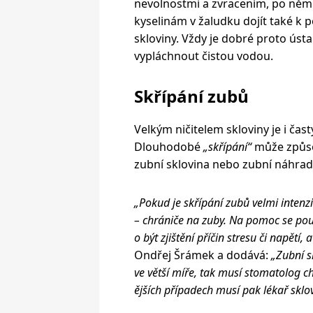
nevolnostmi a zvracením, po něm
kyselinám v žaludku dojít také k p
skloviny. Vždy je dobré proto ústa
vypláchnout čistou vodou.
Skřípání zubů
Velkým ničitelem skloviny je i čast
Dlouhodobé
„skřípání“
může způso
zubní sklovina nebo zubní náhrad
„Pokud je skřípání zubů velmi intenz
– chrániče na zuby. Na pomoc se použí
o být zjištění příčin stresu či napětí,
Ondřej Šrámek a dodává:
„Zubní s
ve větší míře, tak musí stomatolog ch
ějších případech musí pak lékař sklo