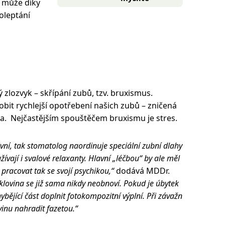
 může díky
oleptání
ý zlozvyk – skřípání zubů, tzv. bruxismus.
bit rychlejší opotřebení našich zubů – zničená
a. Nejčastějším spouštěčem bruxismu je stres.
ivní, tak stomatolog naordinuje speciální zubní dlahy
vají i svalové relaxanty. Hlavní „léčbou“ by ale měl
 a pracovat tak se svojí psychikou,“
dodává MDDr.
klovina se již sama nikdy neobnoví. Pokud je úbytek
ybějící část doplnit fotokompozitní výplní. Při závažn
vinu nahradit fazetou.“