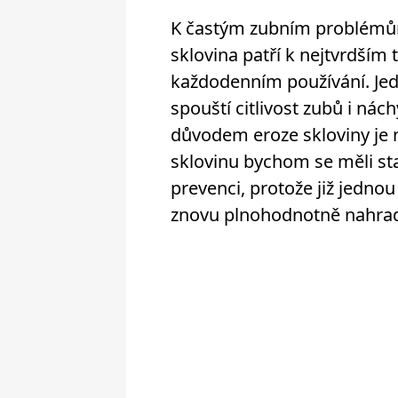
K častým zubním problémům 
sklovina patří k nejtvrdším 
každodenním používání. Jed
spouští citlivost zubů i ná
důvodem eroze skloviny je n
sklovinu bychom se měli st
prevenci, protože již jedn
znovu plnohodnotně nahrad