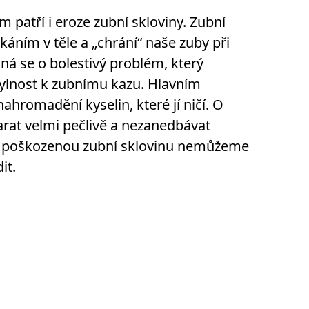
patří i eroze zubní skloviny. Zubní
tkáním v těle a „chrání“ naše zuby při
ná se o bolestivý problém, který
chylnost k zubnímu kazu. Hlavním
ahromadění kyselin, které jí ničí. O
arat velmi pečlivě a nezanedbávat
ou poškozenou zubní sklovinu nemůžeme
it.