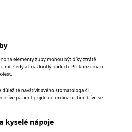
uby
mnoha elementy zuby mohou být díky ztrátě
 mít šedý až nažloutlý nádech. Při konzumaci
olest.
je důležité navštívit svého stomatologa či
 dříve pacient přijde do ordinace, tím dříve se
 a kyselé nápoje