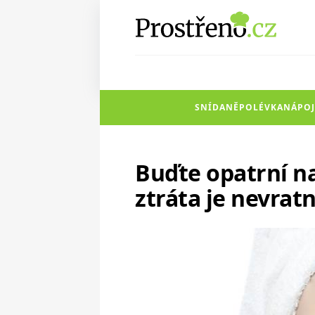
SNÍDANĚ
POLÉVKA
NÁPOJ
Buďte opatrní na
ztráta je nevrat