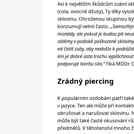
Asi k největším škůdcům zubní skl
(cola, ovocné džusy), Ty díky vyso
sklovinu. Ohroženou skupinou bývaj
konzumují velmi často.
„Samozřejm
monády, ale pokud je budou pít neust
oblémy v podobě poškozené skloviny
ed čistit zuby, aby nedošlo k podrážd
ém je dobré ústa trochu vypláchnout 
podporuje tvorbu slin,“
říká MDDr. O
Zrádný piercing
K populárním ozdobám patří také
v jazyce. Ten ale může při kontak
obrušovat a narušovat sklovinu.
může být také časté okusování r
předmětů. V těhotenství mnoho ž