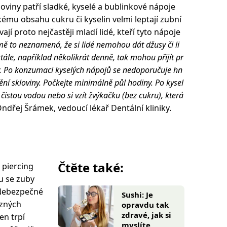
oviny patří sladké, kyselé a bublinkové nápoje
kému obsahu cukru či kyselin velmi leptají zubní
í proto nejčastěji mladí lidé, kteří tyto nápoje
ě to neznamená, že si lidé nemohou dát džusy či li
ále, například několikrát denně, tak mohou přijít pr
. Po konzumaci kyselých nápojů se nedoporučuje hn
ění skloviny. Počkejte minimálně půl hodiny. Po kysel
čistou vodou nebo si vzít žvýkačku (bez cukru), která
ndřej Šrámek, vedoucí lékař Dentální kliniky.
Čtěte také:
 piercing
tu se zuby
 Nebezpečné
Sushi: Je
ůzných
opravdu tak
zdravé, jak si
en trpí
myslíte