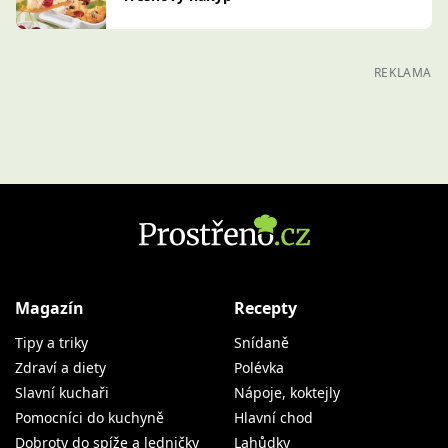
REKLAMA
Magazín
Recepty
Tipy a triky
Snídaně
Zdraví a diety
Polévka
Slavní kuchaři
Nápoje, koktejly
Pomocníci do kuchyně
Hlavní chod
Dobroty do spíže a ledničky
Lahůdky