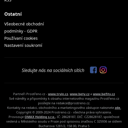
Ostatní
Všeobecné obchodní
podmínky - GDPR
Používaní cookies
Nastavení soukromí
Sledujte nás na sociálních sítích
Partneři Prostřeno.cz -
www.tryin.cz
,
www.bety.cz
a
www.befity.cz
Své náměty a připomínky k obsahu internetového magazínu Prostřeno.cz
posílejte na redakce@prostreno.cz.
Kontakty na redakci, obchodního a marketingového zástupce naleznete
zde.
Copyright © 2009-2024 Prostreno.cz - všechna práva vyhrazena.
Provozuje
OMAX Holding s.r.o.
, IČ: 28628187, DIČ: CZ28628187, společnost
vedená u Městského soudu v Praze pod spisovou značkou C 325936 se sídlem
Bucharova 1281/2, 158 00, Praha 5