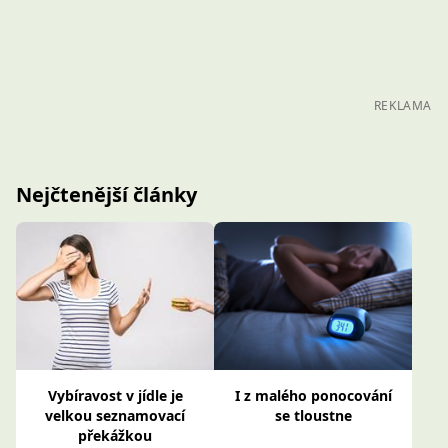
REKLAMA
Nejčtenější články
Vybíravost v jídle je
I z malého ponocování
velkou seznamovací
se tloustne
překážkou