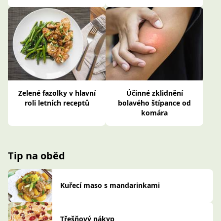
Zelené fazolky v hlavní
Účinné zklidnění
roli letních receptů
bolavého štípance od
komára
Tip na oběd
Kuřecí maso s mandarinkami
Třešňový nákyp