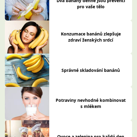
Dva banány denně jsou prevencí
pro vaše tělo
Konzumace banánů zlepšuje
zdraví ženských srdcí
Správné skladování banánů
Potraviny nevhodné kombinovat
s mlékem
Ovoce a zelenina pro každý den