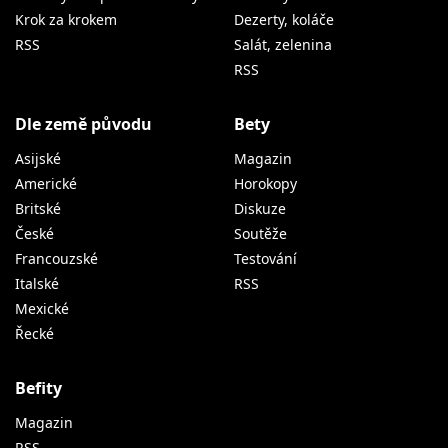
Krok za krokem
Dezerty, koláče
RSS
Salát, zelenina
RSS
Dle země původu
Bety
Asijské
Magazin
Americké
Horokopy
Britské
Diskuze
České
Soutěže
Francouzské
Testování
Italské
RSS
Mexické
Řecké
Befity
Magazin
RSS