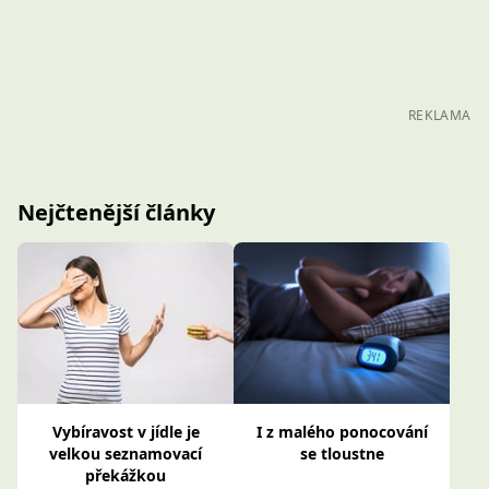
REKLAMA
Nejčtenější články
Vybíravost v jídle je
I z malého ponocování
velkou seznamovací
se tloustne
překážkou