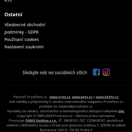
Ostatní
Všeobecné obchodní
podmínky - GDPR
Používaní cookies
Nastavení soukromí
Sledujte nás na sociálních sítích
Partneři Prostřeno.cz -
www.tryin.cz
,
www.bety.cz
a
www.befity.cz
Své náměty a připomínky k obsahu internetového magazínu Prostřeno.cz
posílejte na redakce@prostreno.cz.
Kontakty na redakci, obchodního a marketingového zástupce naleznete
zde.
Copyright © 2009-2024 Prostreno.cz - všechna práva vyhrazena.
Provozuje
OMAX Holding s.r.o.
, IČ: 28628187, DIČ: CZ28628187, společnost
vedená u Městského soudu v Praze pod spisovou značkou C 325936 se sídlem
Bucharova 1281/2, 158 00, Praha 5