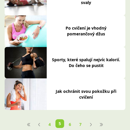
svaly
Po cvičení je vhodný
pomerančový džus
Sporty, které spalují nejvíc kalorií.
Do čeho se pustit
Jak ochránit svou pokožku při
cvičení
5
4
6
7