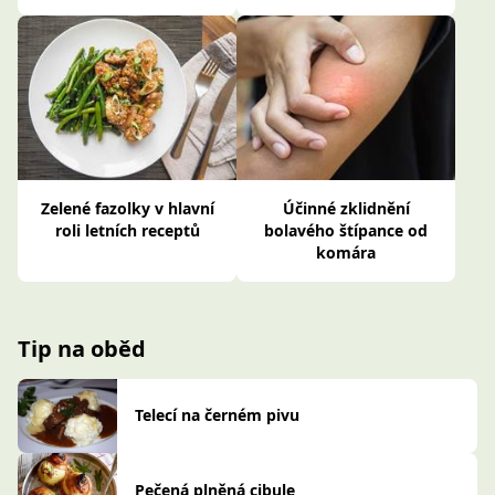
Zelené fazolky v hlavní
Účinné zklidnění
roli letních receptů
bolavého štípance od
komára
Tip na oběd
Telecí na černém pivu
Pečená plněná cibule