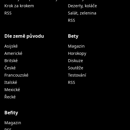
Krok za krokem
Dezerty, koláče
RSS
Salát, zelenina
RSS
Dle země původu
Bety
Asijské
Magazin
Americké
Horokopy
Britské
Diskuze
České
Soutěže
Francouzské
Testování
Italské
RSS
Mexické
Řecké
Befity
Magazin
RSS