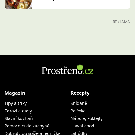
REKLAMA
Magazín
Recepty
Tipy a triky
Snídaně
Zdraví a diety
Polévka
Slavní kuchaři
Nápoje, koktejly
Pomocníci do kuchyně
Hlavní chod
Dobroty do spíže a ledničky
Lahůdky