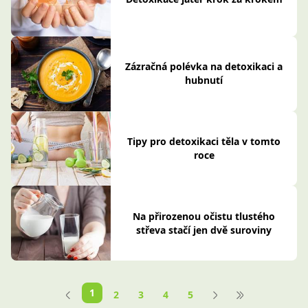
Zázračná polévka na detoxikaci a
hubnutí
Tipy pro detoxikaci těla v tomto
roce
Na přirozenou očistu tlustého
střeva stačí jen dvě suroviny
1
2
3
4
5