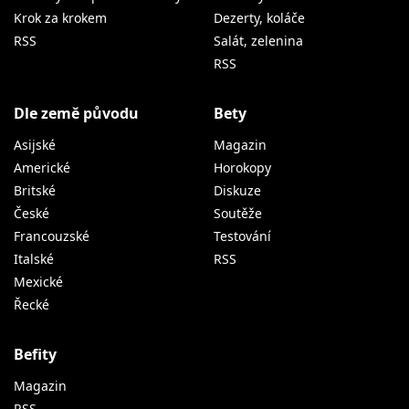
Krok za krokem
Dezerty, koláče
RSS
Salát, zelenina
RSS
Dle země původu
Bety
Asijské
Magazin
Americké
Horokopy
Britské
Diskuze
České
Soutěže
Francouzské
Testování
Italské
RSS
Mexické
Řecké
Befity
Magazin
RSS