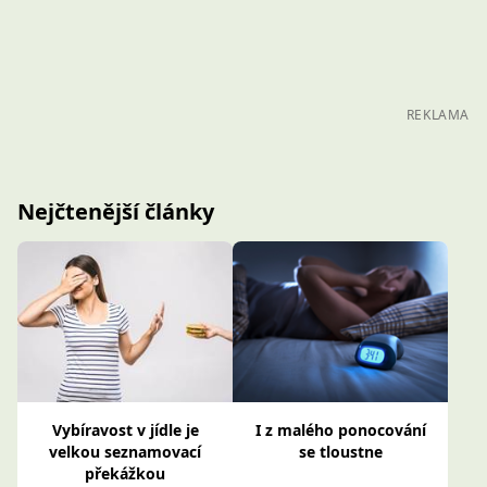
REKLAMA
Nejčtenější články
Vybíravost v jídle je
I z malého ponocování
velkou seznamovací
se tloustne
překážkou