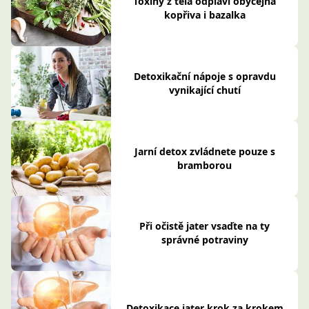
Toxiny z těla odplaví obyčejná
kopřiva i bazalka
Detoxikační nápoje s opravdu
vynikající chutí
Jarní detox zvládnete pouze s
bramborou
Při očistě jater vsaďte na ty
správné potraviny
Detoxikace jater krok za krokem