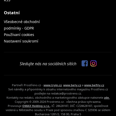
Ostatní
Všeobecné obchodní
podmínky - GDPR
Používaní cookies
Nastavení soukromí
Sledujte nás na sociálních sítích
Partneři Prostřeno.cz -
www.tryin.cz
,
www.bety.cz
a
www.befity.cz
Své náměty a připomínky k obsahu internetového magazínu Prostřeno.cz
posílejte na redakce@prostreno.cz.
Kontakty na redakci, obchodního a marketingového zástupce naleznete
zde.
Copyright © 2009-2024 Prostreno.cz - všechna práva vyhrazena.
Provozuje
OMAX Holding s.r.o.
, IČ: 28628187, DIČ: CZ28628187, společnost
vedená u Městského soudu v Praze pod spisovou značkou C 325936 se sídlem
Bucharova 1281/2, 158 00, Praha 5