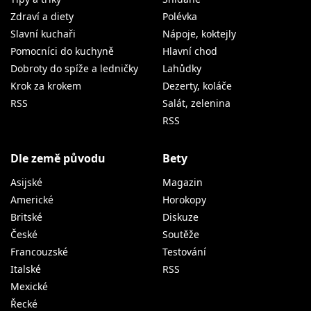
Zdraví a diety
Polévka
Slavní kuchaři
Nápoje, koktejly
Pomocníci do kuchyně
Hlavní chod
Dobroty do spíže a ledničky
Lahůdky
Krok za krokem
Dezerty, koláče
RSS
Salát, zelenina
RSS
Dle země původu
Bety
Asijské
Magazin
Americké
Horokopy
Britské
Diskuze
České
Soutěže
Francouzské
Testování
Italské
RSS
Mexické
Řecké