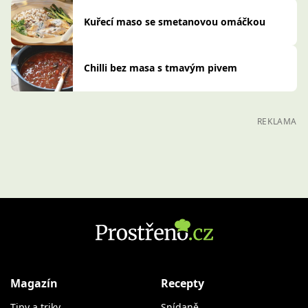
Kuřecí maso se smetanovou omáčkou
Chilli bez masa s tmavým pivem
REKLAMA
Magazín
Recepty
Tipy a triky
Snídaně