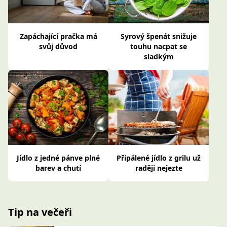
Zapáchající pračka má
Syrový špenát snižuje
svůj důvod
touhu nacpat se
sladkým
Jídlo z jedné pánve plné
Připálené jídlo z grilu už
barev a chutí
raději nejezte
Tip na večeři