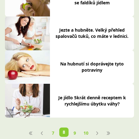
se faldíků jídlem
Jezte a hubněte. Velký přehled
spalovačů tuků, co máte v lednici.
Na hubnutí si doprávejte tyto
potraviny
Je jídlo 5krát denně receptem k
rychlejšímu úbytku váhy?
8
7
9
10