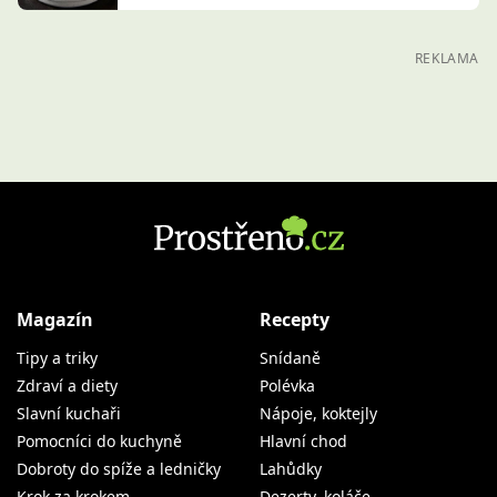
REKLAMA
Magazín
Recepty
Tipy a triky
Snídaně
Zdraví a diety
Polévka
Slavní kuchaři
Nápoje, koktejly
Pomocníci do kuchyně
Hlavní chod
Dobroty do spíže a ledničky
Lahůdky
Krok za krokem
Dezerty, koláče