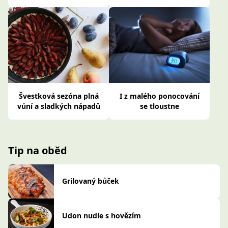
Švestková sezóna plná
I z malého ponocování
vůní a sladkých nápadů
se tloustne
Tip na oběd
Grilovaný bůček
Udon nudle s hovězím