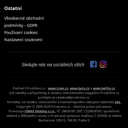
Ostatní
Všeobecné obchodní
podmínky - GDPR
Používaní cookies
Nastavení soukromí
Sledujte nás na sociálních sítích
Partneři Prostřeno.cz -
www.tryin.cz
,
www.bety.cz
a
www.befity.cz
Své náměty a připomínky k obsahu internetového magazínu Prostřeno.cz
posílejte na redakce@prostreno.cz.
Kontakty na redakci, obchodního a marketingového zástupce naleznete
zde.
Copyright © 2009-2024 Prostreno.cz - všechna práva vyhrazena.
Provozuje
OMAX Holding s.r.o.
, IČ: 28628187, DIČ: CZ28628187, společnost
vedená u Městského soudu v Praze pod spisovou značkou C 325936 se sídlem
Bucharova 1281/2, 158 00, Praha 5