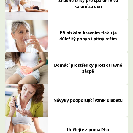
Snadné triky pro spálení více
kalorií za den
Při nízkém krevním tlaku je
důležitý pohyb i pitný režim
Domácí prostředky proti otravné
zácpě
Návyky podporující vznik diabetu
Udělejte z pomalého