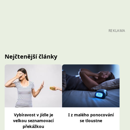
REKLAMA
Nejčtenější články
Vybíravost v jídle je
I z malého ponocování
velkou seznamovací
se tloustne
překážkou