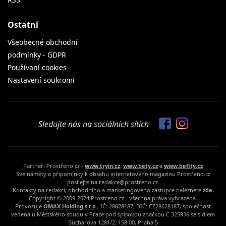
Ostatní
Všeobecné obchodní
podmínky - GDPR
Používaní cookies
Nastavení soukromí
Sledujte nás na sociálních sítích
Partneři Prostřeno.cz -
www.tryin.cz
,
www.bety.cz
a
www.befity.cz
Své náměty a připomínky k obsahu internetového magazínu Prostřeno.cz
posílejte na redakce@prostreno.cz.
Kontakty na redakci, obchodního a marketingového zástupce naleznete
zde.
Copyright © 2009-2024 Prostreno.cz - všechna práva vyhrazena.
Provozuje
OMAX Holding s.r.o.
, IČ: 28628187, DIČ: CZ28628187, společnost
vedená u Městského soudu v Praze pod spisovou značkou C 325936 se sídlem
Bucharova 1281/2, 158 00, Praha 5