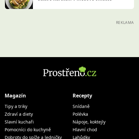
REKLAMA
Magazín
Recepty
Tipy a triky
Snídaně
Zdraví a diety
Polévka
Slavní kuchaři
Nápoje, koktejly
Pomocníci do kuchyně
Hlavní chod
Dobroty do spíže a ledničky
Lahůdky