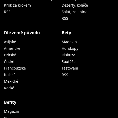
Krok za krokem
Dezerty, koláče
RSS
Salát, zelenina
RSS
Dle země původu
Bety
Asijské
Magazin
Americké
Horokopy
Britské
Diskuze
České
Soutěže
Francouzské
Testování
Italské
RSS
Mexické
Řecké
Befity
Magazin
RSS