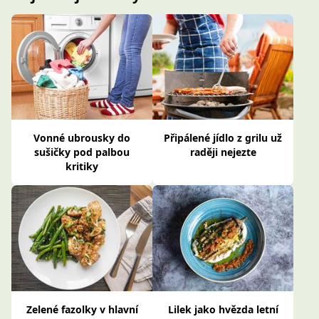
Vonné ubrousky do
Připálené jídlo z grilu už
sušičky pod palbou
raději nejezte
kritiky
Zelené fazolky v hlavní
Lilek jako hvězda letní