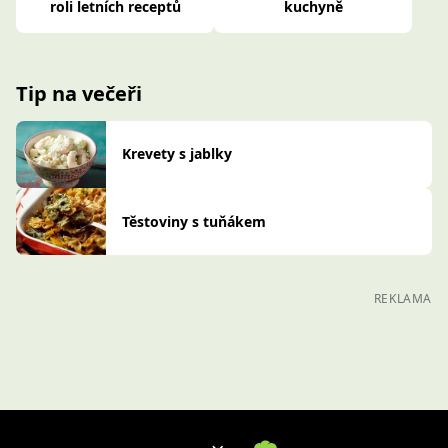
roli letních receptů
kuchyně
Tip na večeři
Krevety s jablky
Těstoviny s tuňákem
REKLAMA