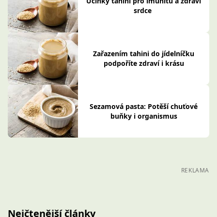
Účinky tahini pro imunitu a zdraví
srdce
Zařazením tahini do jídelníčku
podpoříte zdraví i krásu
Sezamová pasta: Potěší chuťové
buňky i organismus
REKLAMA
Nejčtenější články