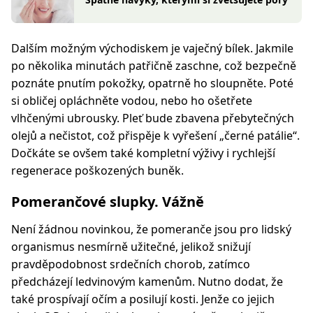
Dalším možným východiskem je vaječný bílek. Jakmile
po několika minutách patřičně zaschne, což bezpečně
poznáte pnutím pokožky, opatrně ho sloupněte. Poté
si obličej opláchněte vodou, nebo ho ošetřete
vlhčenými ubrousky. Pleť bude zbavena přebytečných
olejů a nečistot, což přispěje k vyřešení „
černé patálie
“.
Dočkáte se ovšem také kompletní výživy i rychlejší
regenerace poškozených buněk.
Pomerančové slupky. Vážně
Není žádnou novinkou, že pomeranče jsou pro lidský
organismus nesmírně užitečné, jelikož snižují
pravděpodobnost srdečních chorob, zatímco
předcházejí ledvinovým kamenům. Nutno dodat, že
také prospívají očím a posilují kosti. Jenže co jejich