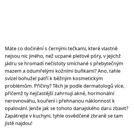
Máte co dočinění s černými tečkami, které vlastně
nejsou nic jiného, než ucpané pleťové póry, v jejichž
jádru se hromadí nečistoty smíchané s přebytečným
mazem a odumřelými kožními buňkami? Ano, tahle
svízel bohužel patří k běžným kosmetickým
problémům. Příčiny? Těch je podle dermatologů více,
přičemž ty nejčastější zahrnují akné, hormonální
nerovnováhu, kouření i přehnanou náklonnost k
opalování. Jenže jak se tohoto danajského daru zbavit?
Zapátrejte v kuchyni, tyhle osvědčené zbraně se tam
jistě najdou!