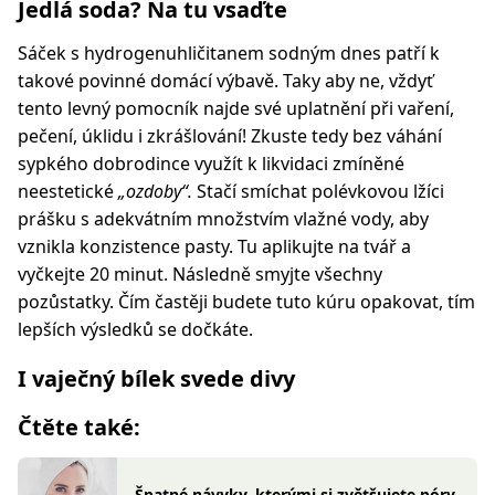
Jedlá soda? Na tu vsaďte
Sáček s hydrogenuhličitanem sodným dnes patří k
takové povinné domácí výbavě. Taky aby ne, vždyť
tento levný pomocník najde své uplatnění při vaření,
pečení, úklidu i zkrášlování! Zkuste tedy bez váhání
sypkého dobrodince využít k likvidaci zmíněné
neestetické
„ozdoby“.
Stačí smíchat polévkovou lžíci
prášku s adekvátním množstvím vlažné vody, aby
vznikla konzistence pasty. Tu aplikujte na tvář a
vyčkejte 20 minut. Následně smyjte všechny
pozůstatky. Čím častěji budete tuto kúru opakovat, tím
lepších výsledků se dočkáte.
I vaječný bílek svede divy
Čtěte také:
Špatné návyky, kterými si zvětšujete póry