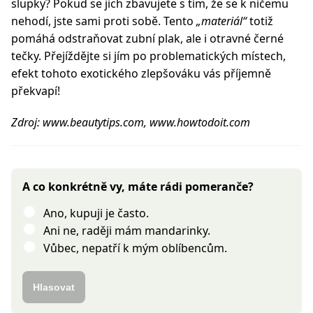
slupky? Pokud se jich zbavujete s tím, že se k ničemu
nehodí, jste sami proti sobě. Tento
„materiál“
totiž
pomáhá odstraňovat zubní plak, ale i otravné černé
tečky. Přejíždějte si jím po problematických místech,
efekt tohoto exotického zlepšováku vás příjemně
překvapí!
Zdroj: www.beautytips.com, www.howtodoit.com
A co konkrétně vy, máte rádi pomeranče?
Ano, kupuji je často.
Ani ne, raději mám mandarinky.
Vůbec, nepatří k mým oblíbencům.
Hlasovat