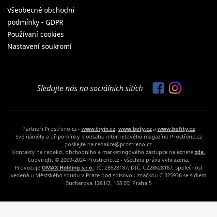
Všeobecné obchodní
podmínky - GDPR
Používaní cookies
Nastavení soukromí
Sledujte nás na sociálních sítích
Partneři Prostřeno.cz -
www.tryin.cz
,
www.bety.cz
a
www.befity.cz
Své náměty a připomínky k obsahu internetového magazínu Prostřeno.cz
posílejte na redakce@prostreno.cz.
Kontakty na redakci, obchodního a marketingového zástupce naleznete
zde.
Copyright © 2009-2024 Prostreno.cz - všechna práva vyhrazena.
Provozuje
OMAX Holding s.r.o.
, IČ: 28628187, DIČ: CZ28628187, společnost
vedená u Městského soudu v Praze pod spisovou značkou C 325936 se sídlem
Bucharova 1281/2, 158 00, Praha 5