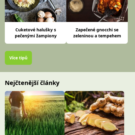
Cuketové halušky s
Zapečené gnocchi se
pečenými žampiony
zeleninou a tempehem
Více tipů
Nejčtenější články