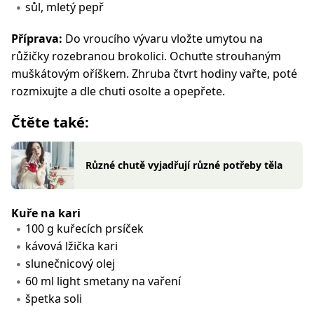
sůl, mletý pepř
Příprava:
Do vroucího vývaru vložte umytou na
růžičky rozebranou brokolici. Ochuťte strouhaným
muškátovým oříškem. Zhruba čtvrt hodiny vařte, poté
rozmixujte a dle chuti osolte a opepřete.
Čtěte také:
Různé chutě vyjadřují různé potřeby těla
Kuře na kari
100 g kuřecích prsíček
kávová lžička kari
slunečnicový olej
60 ml light smetany na vaření
špetka soli