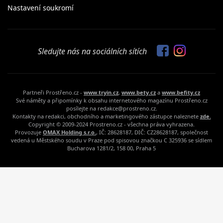
Nastavení soukromí
Sledujte nás na sociálních sítích
Partneři Prostřeno.cz -
www.tryin.cz
,
www.bety.cz
a
www.befity.cz
Své náměty a připomínky k obsahu internetového magazínu Prostřeno.cz
posílejte na redakce@prostreno.cz.
Kontakty na redakci, obchodního a marketingového zástupce naleznete
zde.
Copyright © 2009-2024 Prostreno.cz - všechna práva vyhrazena.
Provozuje
OMAX Holding s.r.o.
, IČ: 28628187, DIČ: CZ28628187, společnost
vedená u Městského soudu v Praze pod spisovou značkou C 325936 se sídlem
Bucharova 1281/2, 158 00, Praha 5