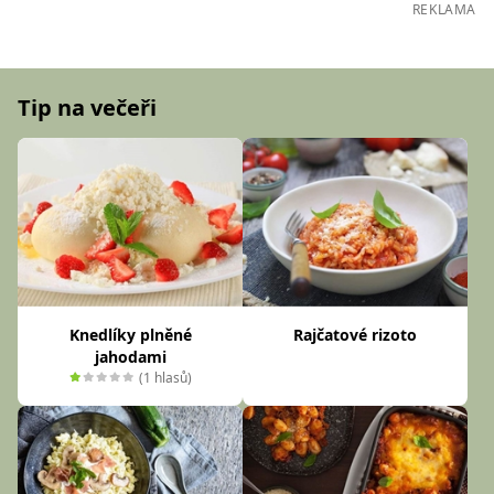
REKLAMA
Tip na večeři
Knedlíky plněné
Rajčatové rizoto
jahodami
(1 hlasů)