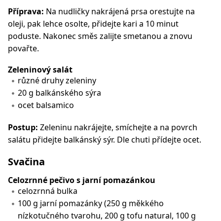
Příprava:
Na nudličky nakrájená prsa orestujte na
oleji, pak lehce osolte, přidejte kari a 10 minut
poduste. Nakonec směs zalijte smetanou a znovu
povařte.
Zeleninový salát
různé druhy zeleniny
20 g balkánského sýra
ocet balsamico
Postup:
Zeleninu nakrájejte, smíchejte a na povrch
salátu přidejte balkánský sýr. Dle chuti přídejte ocet.
Svačina
Celozrnné pečivo s jarní pomazánkou
celozrnná bulka
100 g jarní pomazánky (250 g měkkého
nízkotučného tvarohu, 200 g tofu natural, 100 g