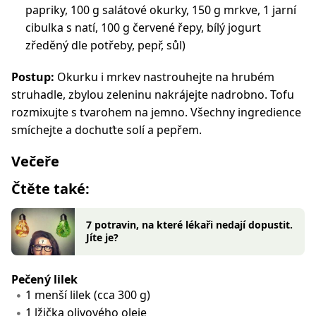
papriky, 100 g salátové okurky, 150 g mrkve, 1 jarní
cibulka s natí, 100 g červené řepy, bílý jogurt
zředěný dle potřeby, pepř, sůl)
Postup:
Okurku i mrkev nastrouhejte na hrubém
struhadle, zbylou zeleninu nakrájejte nadrobno. Tofu
rozmixujte s tvarohem na jemno. Všechny ingredience
smíchejte a dochuťte solí a pepřem.
Večeře
Čtěte také:
7 potravin, na které lékaři nedají dopustit.
Jíte je?
Pečený lilek
1 menší lilek (cca 300 g)
1 lžička olivového oleje