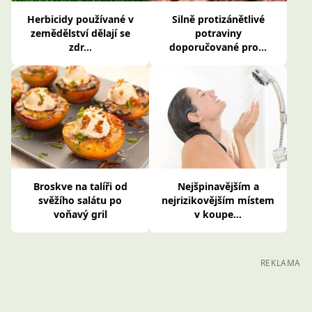
Herbicidy používané v
Silně protizánětlivé
zemědělství dělají se
potraviny
zdr...
doporučované pro...
Broskve na talíři od
Nejšpinavějším a
svěžího salátu po
nejrizikovějším místem
voňavý gril
v koupe...
REKLAMA