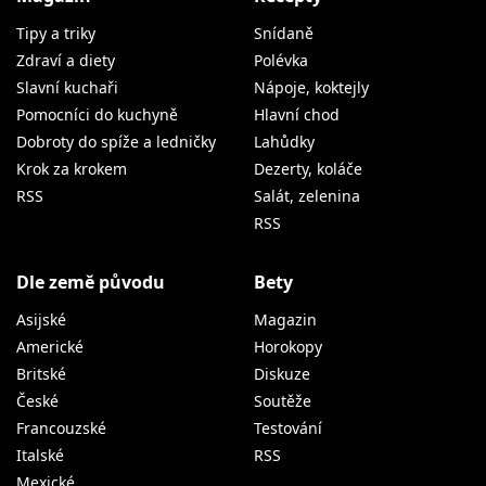
Tipy a triky
Snídaně
Zdraví a diety
Polévka
Slavní kuchaři
Nápoje, koktejly
Pomocníci do kuchyně
Hlavní chod
Dobroty do spíže a ledničky
Lahůdky
Krok za krokem
Dezerty, koláče
RSS
Salát, zelenina
RSS
Dle země původu
Bety
Asijské
Magazin
Americké
Horokopy
Britské
Diskuze
České
Soutěže
Francouzské
Testování
Italské
RSS
Mexické