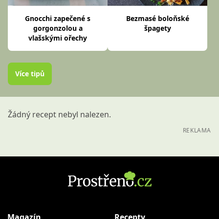
Gnocchi zapečené s
Bezmasé boloňské
gorgonzolou a
špagety
vlašskými ořechy
Více tipů
Žádný recept nebyl nalezen.
REKLAMA
Magazín
Recepty