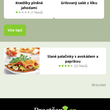
Knedlíky plněné
Grilovaný salát z lilku
jahodami
(1 hlasů)
Více tipů
Slané palačinky s avokádem a
paprikou
(22 hlasů)
REKLAMA