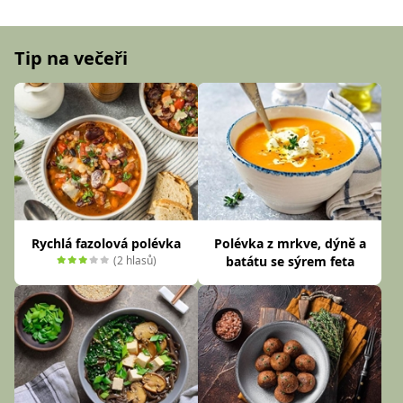
Tip na večeři
Rychlá fazolová polévka
Polévka z mrkve, dýně a
(2 hlasů)
batátu se sýrem feta