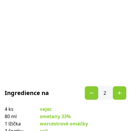
Ingredience na
4 ks
vajec
80 ml
smetany 33%
1 lžička
worcestrové omáčky