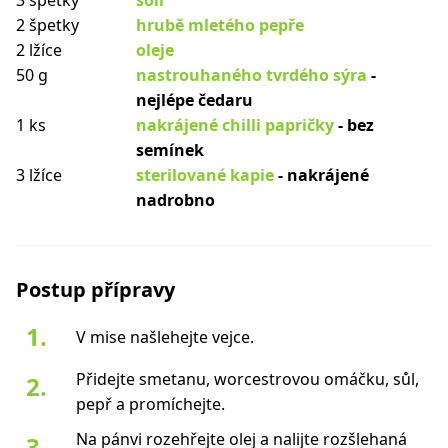
3 špetky
soli
2 špetky
hrubě mletého pepře
2 lžíce
oleje
50 g
nastrouhaného tvrdého sýra
-
nejlépe čedaru
1 ks
nakrájené chilli papričky
- bez
semínek
3 lžíce
sterilované kapie
- nakrájené
nadrobno
Postup přípravy
V mise našlehejte vejce.
Přidejte smetanu, worcestrovou omáčku, sůl,
pepř a promíchejte.
Na pánvi rozehřejte olej a nalijte rozšlehaná