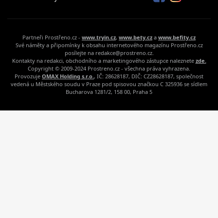
Partneři Prostřeno.cz -
www.tryin.cz
,
www.bety.cz
a
www.befity.cz
Své náměty a připomínky k obsahu internetového magazínu Prostřeno.cz
posílejte na redakce@prostreno.cz.
Kontakty na redakci, obchodního a marketingového zástupce naleznete
zde.
Copyright © 2009-2024 Prostreno.cz - všechna práva vyhrazena.
Provozuje
OMAX Holding s.r.o.
, IČ: 28628187, DIČ: CZ28628187, společnost
vedená u Městského soudu v Praze pod spisovou značkou C 325936 se sídlem
Bucharova 1281/2, 158 00, Praha 5