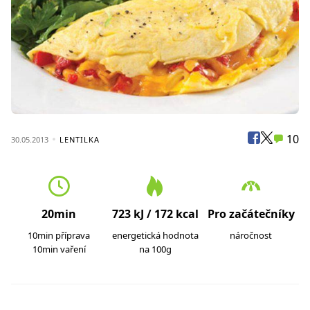
10
30.05.2013
LENTILKA
20min
723 kJ / 172 kcal
Pro začátečníky
10min příprava
energetická hodnota
náročnost
10min vaření
na 100g