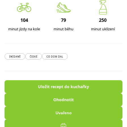
104
79
250
minut jízdy na kole
minut běhu
minut uklízení
SNÍDANĚ
ČESKÉ
CO DŮM DAL
Uložit recept do kuchařky
Ohodnotit
Uvařeno