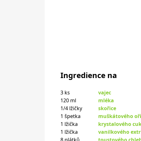
Ingredience na
3 ks
vajec
120 ml
mléka
1/4 lžičky
skořice
1 špetka
muškátového oř
1 lžička
krystalového cu
1 lžička
vanilkového ext
8 plátků
toustového chle