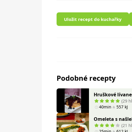
Uložit recept do kuchařky
Podobné recepty
Hruškové lívane
(29 h
40min
557 kJ
Omeleta s našle
(21 h
25min
612 kJ