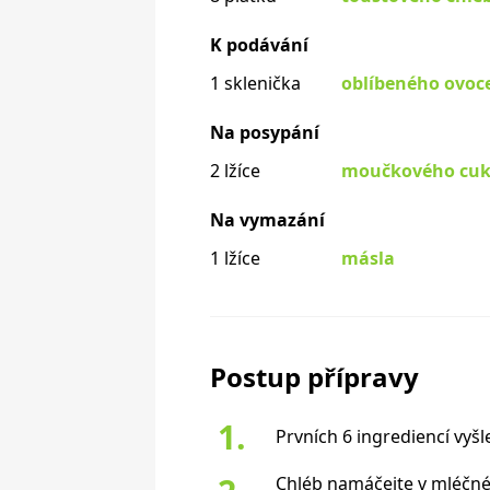
K podávání
1 sklenička
oblíbeného ovoc
Na posypání
2 lžíce
moučkového cuk
Na vymazání
1 lžíce
másla
Postup přípravy
Prvních 6 ingrediencí vyšl
Chléb namáčejte v mléčné