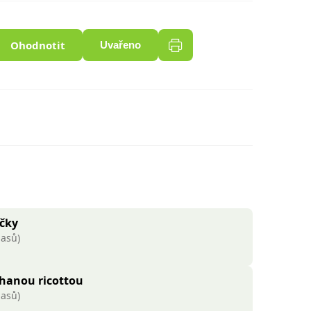
Ohodnotit
Uvařeno
čky
lasů)
hanou ricottou
lasů)