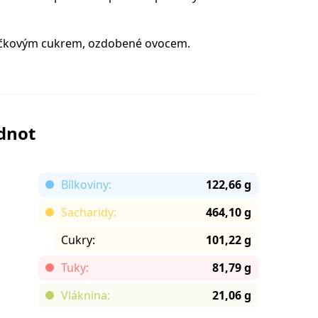
čkovým cukrem, ozdobené ovocem.
odnot
Bílkoviny:
122,66 g
Sacharidy:
464,10 g
Cukry:
101,22 g
Tuky:
81,79 g
Vláknina:
21,06 g