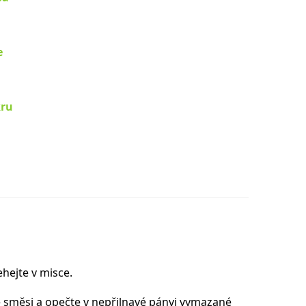
e
ru
ehejte v misce.
 směsi a opečte v nepřilnavé pánvi vymazané