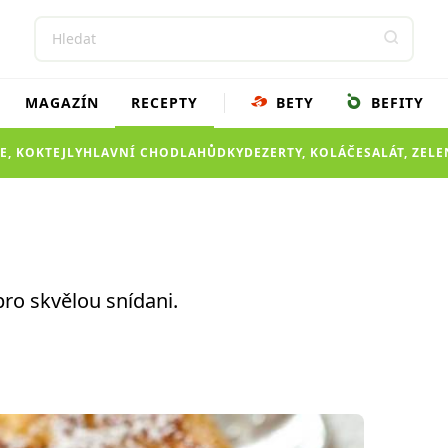
MAGAZÍN
RECEPTY
BETY
BEFITY
E, KOKTEJLY
HLAVNÍ CHOD
LAHŮDKY
DEZERTY, KOLÁČE
SALÁT, ZEL
pro skvělou snídani.