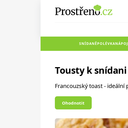
SNÍDANĚ
POLÉVKA
NÁPOJ
Tousty k snídani
Francouzský toast - ideální 
Ohodnotit