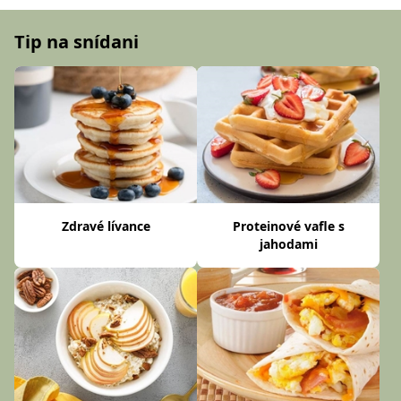
Tip na snídani
Zdravé lívance
Proteinové vafle s
jahodami