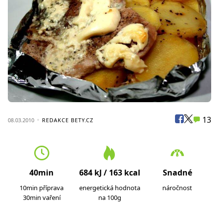
13
08.03.2010
REDAKCE BETY.CZ
40min
684 kJ / 163 kcal
Snadné
10min příprava
energetická hodnota
náročnost
30min vaření
na 100g