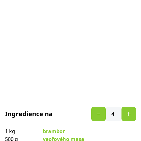
Ingredience na
1 kg
brambor
500 g
vepřového masa