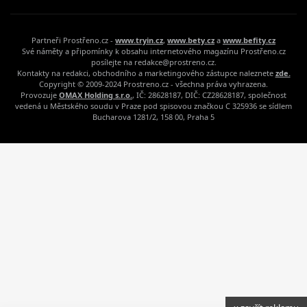
Partneři Prostřeno.cz -
www.tryin.cz
,
www.bety.cz
a
www.befity.cz
Své náměty a připomínky k obsahu internetového magazínu Prostřeno.cz
posílejte na redakce@prostreno.cz.
Kontakty na redakci, obchodního a marketingového zástupce naleznete
zde.
Copyright © 2009-2024 Prostreno.cz - všechna práva vyhrazena.
Provozuje
OMAX Holding s.r.o.
, IČ: 28628187, DIČ: CZ28628187, společnost
vedená u Městského soudu v Praze pod spisovou značkou C 325936 se sídlem
Bucharova 1281/2, 158 00, Praha 5