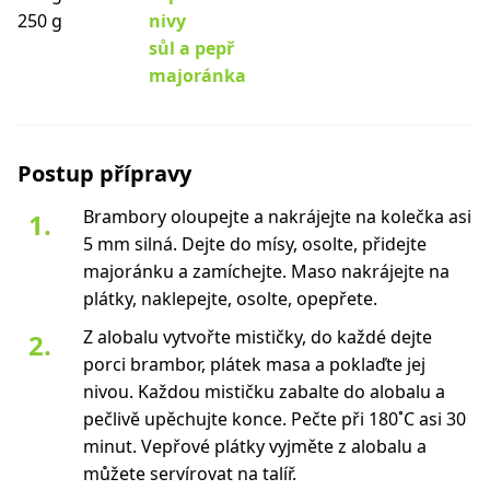
250 g
nivy
sůl a pepř
majoránka
Postup přípravy
Brambory oloupejte a nakrájejte na kolečka asi
5 mm silná. Dejte do mísy, osolte, přidejte
majoránku a zamíchejte. Maso nakrájejte na
plátky, naklepejte, osolte, opepřete.
Z alobalu vytvořte mističky, do každé dejte
porci brambor, plátek masa a poklaďte jej
nivou. Každou mističku zabalte do alobalu a
pečlivě upěchujte konce. Pečte při 180˚C asi 30
minut. Vepřové plátky vyjměte z alobalu a
můžete servírovat na talíř.