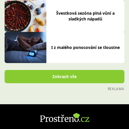
Švestková sezóna plná vůní a
sladkých nápadů
I z malého ponocování se tloustne
Zobrazit vše
REKLAMA