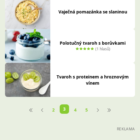
Vaječná pomazánka se slaninou
Polotučný tvaroh s borůvkami
(1 hlasů)
Tvaroh s proteinem a hroznovým
vínem
3
2
4
5
REKLAMA