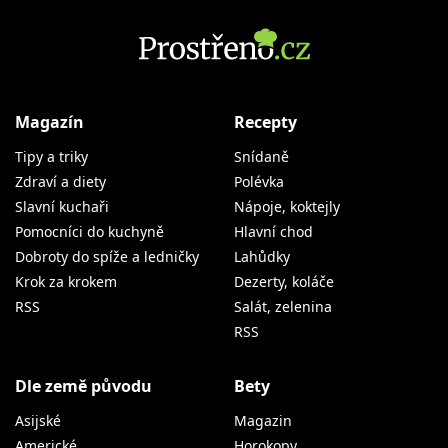
Magazín
Recepty
Tipy a triky
Snídaně
Zdraví a diety
Polévka
Slavní kuchaři
Nápoje, koktejly
Pomocníci do kuchyně
Hlavní chod
Dobroty do spíže a ledničky
Lahůdky
Krok za krokem
Dezerty, koláče
RSS
Salát, zelenina
RSS
Dle země původu
Bety
Asijské
Magazin
Americké
Horokopy