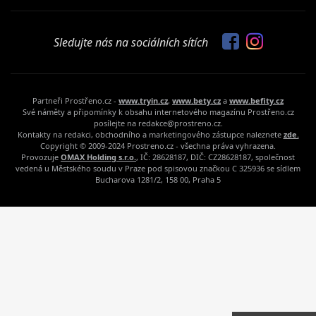
Sledujte nás na sociálních sítích
Partneři Prostřeno.cz -
www.tryin.cz
,
www.bety.cz
a
www.befity.cz
Své náměty a připomínky k obsahu internetového magazínu Prostřeno.cz
posílejte na redakce@prostreno.cz.
Kontakty na redakci, obchodního a marketingového zástupce naleznete
zde.
Copyright © 2009-2024 Prostreno.cz - všechna práva vyhrazena.
Provozuje
OMAX Holding s.r.o.
, IČ: 28628187, DIČ: CZ28628187, společnost
vedená u Městského soudu v Praze pod spisovou značkou C 325936 se sídlem
Bucharova 1281/2, 158 00, Praha 5