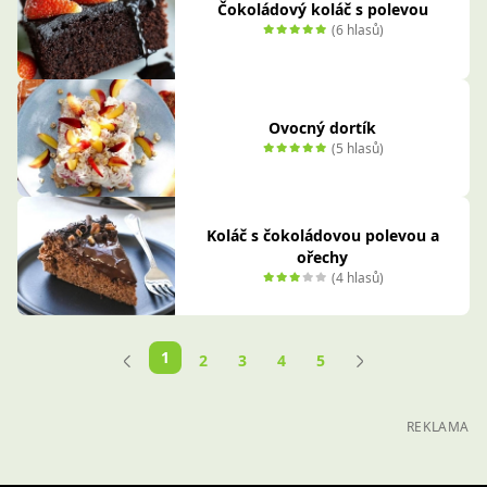
Čokoládový koláč s polevou
(6 hlasů)
Ovocný dortík
(5 hlasů)
Koláč s čokoládovou polevou a
ořechy
(4 hlasů)
1
2
3
4
5
REKLAMA