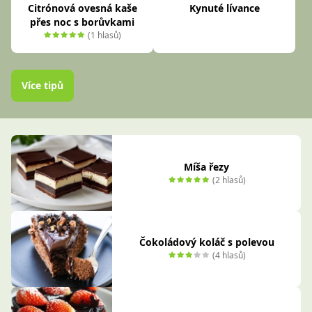
Citrónová ovesná kaše
Kynuté lívance
přes noc s borůvkami
(1 hlasů)
Více tipů
Míša řezy
(2 hlasů)
Čokoládový koláč s polevou
(4 hlasů)