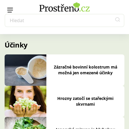
Účinky
Zázračné bovinní kolostrum má
možná jen omezené účinky
Hrozny zatočí se stařeckými
skvrnami