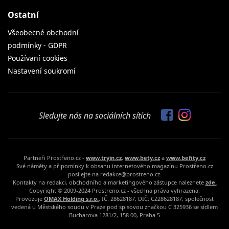
Ostatní
Všeobecné obchodní
podmínky - GDPR
Používaní cookies
Nastavení soukromí
Sledujte nás na sociálních sítích
Partneři Prostřeno.cz -
www.tryin.cz
,
www.bety.cz
a
www.befity.cz
Své náměty a připomínky k obsahu internetového magazínu Prostřeno.cz
posílejte na redakce@prostreno.cz.
Kontakty na redakci, obchodního a marketingového zástupce naleznete
zde.
Copyright © 2009-2024 Prostreno.cz - všechna práva vyhrazena.
Provozuje
OMAX Holding s.r.o.
, IČ: 28628187, DIČ: CZ28628187, společnost
vedená u Městského soudu v Praze pod spisovou značkou C 325936 se sídlem
Bucharova 1281/2, 158 00, Praha 5