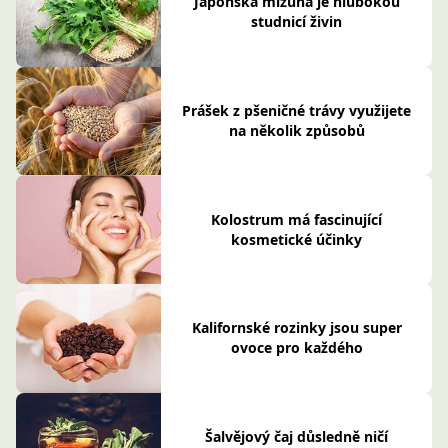
Japonská mizuna je hlubokou
studnicí živin
Prášek z pšeničné trávy využijete
na několik způsobů
Kolostrum má fascinující
kosmetické účinky
Kalifornské rozinky jsou super
ovoce pro každého
Šalvějový čaj důsledně ničí