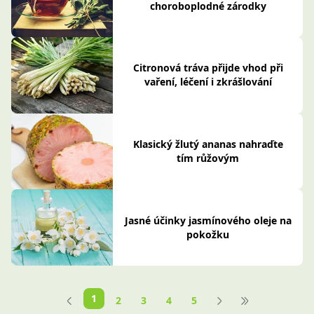
choroboplodné zárodky
Citronová tráva přijde vhod při
vaření, léčení i zkrášlování
Klasický žlutý ananas nahraďte
tím růžovým
Jasné účinky jasmínového oleje na
pokožku
1
2
3
4
5