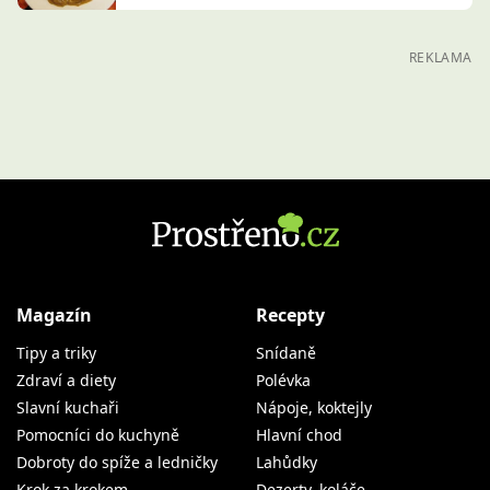
REKLAMA
Magazín
Recepty
Tipy a triky
Snídaně
Zdraví a diety
Polévka
Slavní kuchaři
Nápoje, koktejly
Pomocníci do kuchyně
Hlavní chod
Dobroty do spíže a ledničky
Lahůdky
Krok za krokem
Dezerty, koláče