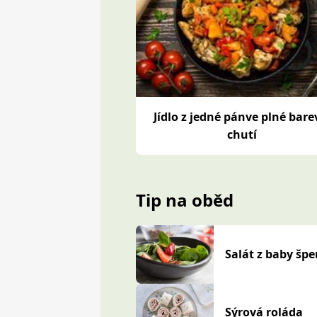
Jídlo z jedné pánve plné bare
chutí
Tip na oběd
Salát z baby šp
Sýrová roláda