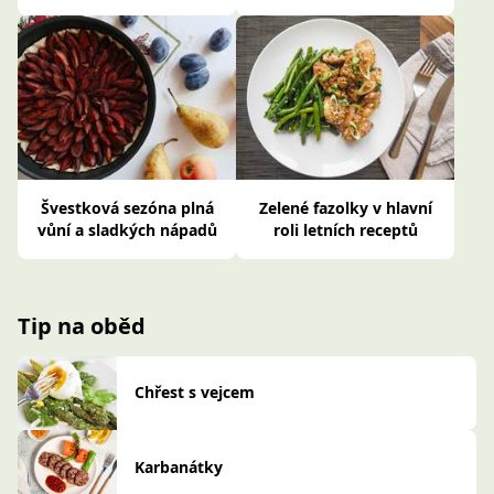
Švestková sezóna plná
Zelené fazolky v hlavní
vůní a sladkých nápadů
roli letních receptů
Tip na oběd
Chřest s vejcem
Karbanátky