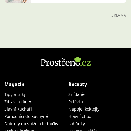
REKLAMA
Magazín
Recepty
Tipy a triky
Snídaně
Zdraví a diety
Polévka
Slavní kuchaři
Nápoje, koktejly
Pomocníci do kuchyně
Hlavní chod
Dobroty do spíže a ledničky
Lahůdky
Krok za krokem
Dezerty, koláče