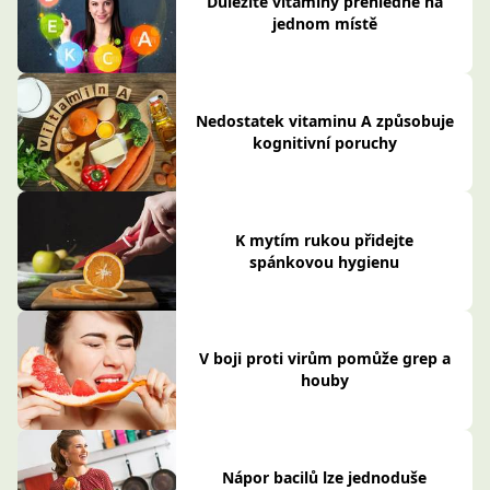
Důležité vitaminy přehledně na
jednom místě
Nedostatek vitaminu A způsobuje
kognitivní poruchy
K mytím rukou přidejte
spánkovou hygienu
V boji proti virům pomůže grep a
houby
Nápor bacilů lze jednoduše