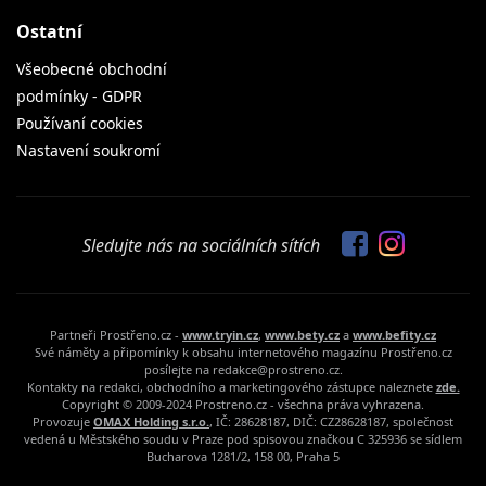
Ostatní
Všeobecné obchodní
podmínky - GDPR
Používaní cookies
Nastavení soukromí
Sledujte nás na sociálních sítích
Partneři Prostřeno.cz -
www.tryin.cz
,
www.bety.cz
a
www.befity.cz
Své náměty a připomínky k obsahu internetového magazínu Prostřeno.cz
posílejte na redakce@prostreno.cz.
Kontakty na redakci, obchodního a marketingového zástupce naleznete
zde.
Copyright © 2009-2024 Prostreno.cz - všechna práva vyhrazena.
Provozuje
OMAX Holding s.r.o.
, IČ: 28628187, DIČ: CZ28628187, společnost
vedená u Městského soudu v Praze pod spisovou značkou C 325936 se sídlem
Bucharova 1281/2, 158 00, Praha 5