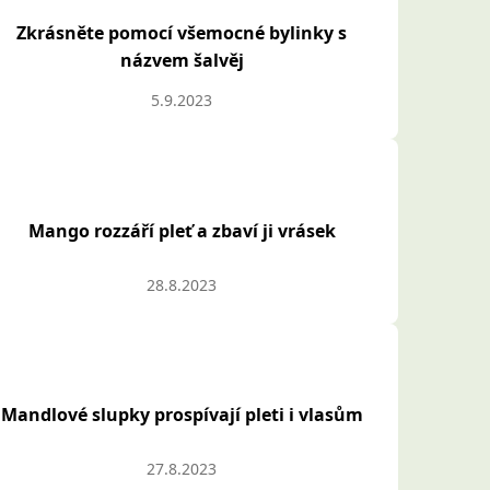
Zkrásněte pomocí všemocné bylinky s
názvem šalvěj
5.9.2023
Mango rozzáří pleť a zbaví ji vrásek
28.8.2023
Mandlové slupky prospívají pleti i vlasům
27.8.2023