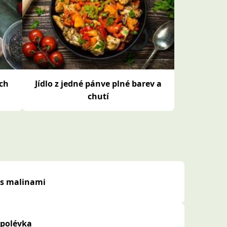
ých
Jídlo z jedné pánve plné barev a
chutí
 s malinami
 polévka