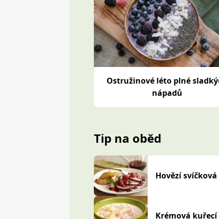
Ostružinové léto plné sladk
nápadů
Tip na oběd
Hovězí svíčková
Krémová kuřecí