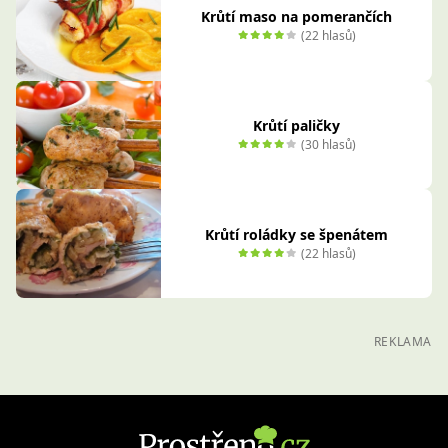
Krůtí maso na pomerančích
(22 hlasů)
Krůtí paličky
(30 hlasů)
Krůtí roládky se špenátem
(22 hlasů)
REKLAMA