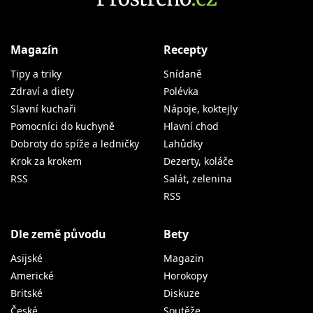
Magazín
Recepty
Tipy a triky
Snídaně
Zdraví a diety
Polévka
Slavní kuchaři
Nápoje, koktejly
Pomocníci do kuchyně
Hlavní chod
Dobroty do spíže a ledničky
Lahůdky
Krok za krokem
Dezerty, koláče
RSS
Salát, zelenina
RSS
Dle země původu
Bety
Asijské
Magazin
Americké
Horokopy
Britské
Diskuze
České
Soutěže