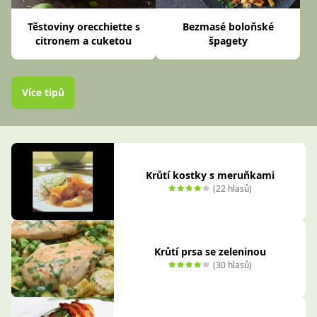
Těstoviny orecchiette s
Bezmasé boloňské
citronem a cuketou
špagety
Více tipů
Krůtí kostky s meruňkami
(22 hlasů)
Krůtí prsa se zeleninou
(30 hlasů)