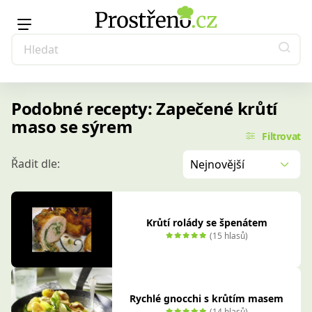
Podobné recepty: Zapečené krůtí
maso se sýrem
Filtrovat
Řadit dle:
Nejnovější
Krůtí rolády se špenátem
(15 hlasů)
Rychlé gnocchi s krůtím masem
(14 hlasů)