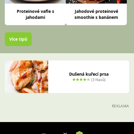
Proteinové vafle s
Jahodové proteinové
jahodami
smoothie s banánem
Více tipů
Dušená kuřecí prsa
(3 hlasů)
REKLAMA