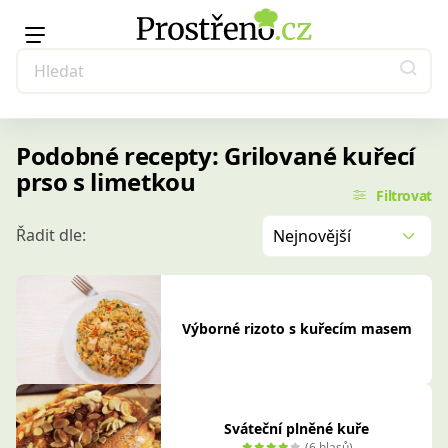
Podobné recepty: Grilované kuřecí
prso s limetkou
Filtrovat
Řadit dle:
Nejnovější
Výborné rizoto s kuřecím masem
Sváteční plněné kuře
(6 hlasů)