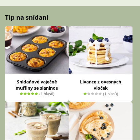
Tip na snídani
Snídaňové vaječné
Lívance z ovesných
muffiny se slaninou
vloček
(1 hlasů)
(1 hlasů)