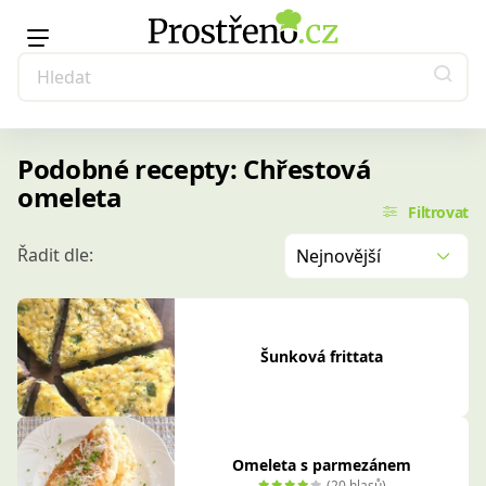
Podobné recepty: Chřestová
omeleta
Filtrovat
Řadit dle:
Nejnovější
Šunková frittata
Omeleta s parmezánem
(20 hlasů)