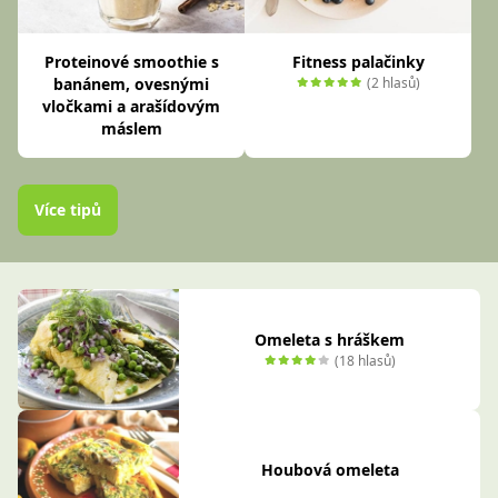
Proteinové smoothie s
Fitness palačinky
banánem, ovesnými
(2 hlasů)
vločkami a arašídovým
máslem
Více tipů
Omeleta s hráškem
(18 hlasů)
Houbová omeleta