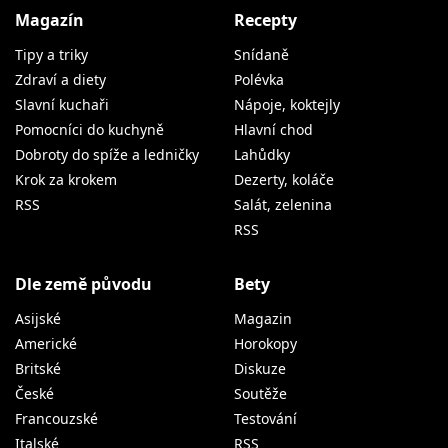
Magazín
Recepty
Tipy a triky
Snídaně
Zdraví a diety
Polévka
Slavní kuchaři
Nápoje, koktejly
Pomocníci do kuchyně
Hlavní chod
Dobroty do spíže a ledničky
Lahůdky
Krok za krokem
Dezerty, koláče
RSS
Salát, zelenina
RSS
Dle země původu
Bety
Asijské
Magazin
Americké
Horokopy
Britské
Diskuze
České
Soutěže
Francouzské
Testování
Italské
RSS