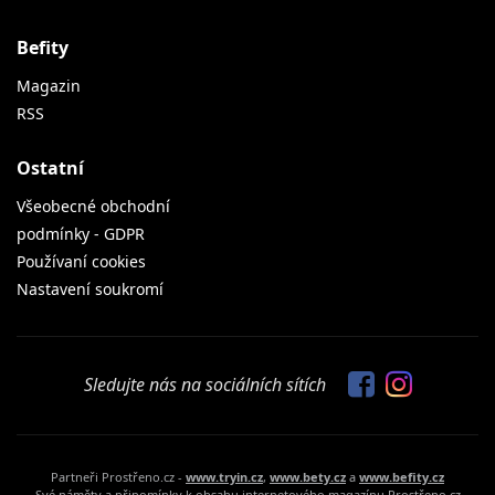
Befity
Magazin
RSS
Ostatní
Všeobecné obchodní
podmínky - GDPR
Používaní cookies
Nastavení soukromí
Sledujte nás na sociálních sítích
Partneři Prostřeno.cz -
www.tryin.cz
,
www.bety.cz
a
www.befity.cz
Své náměty a připomínky k obsahu internetového magazínu Prostřeno.cz