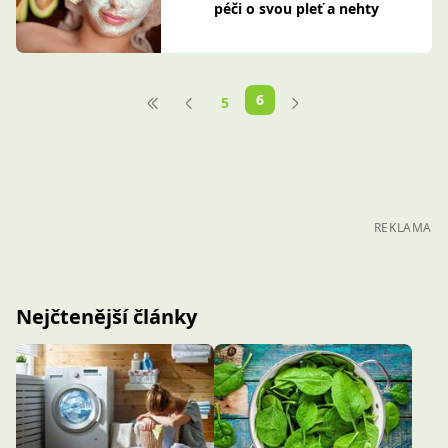
péči o svou pleť a nehty
6
5
REKLAMA
Nejčtenější články