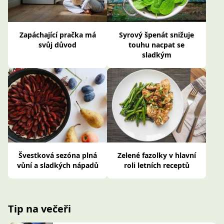
Zapáchající pračka má
Syrový špenát snižuje
svůj důvod
touhu nacpat se
sladkým
Švestková sezóna plná
Zelené fazolky v hlavní
vůní a sladkých nápadů
roli letních receptů
Tip na večeři