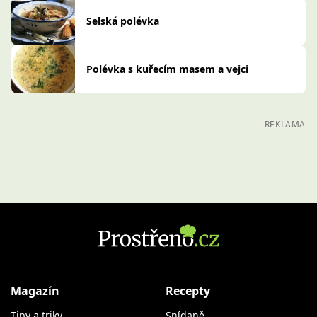
Selská polévka
Polévka s kuřecím masem a vejci
REKLAMA
Magazín
Recepty
Tipy a triky
Snídaně