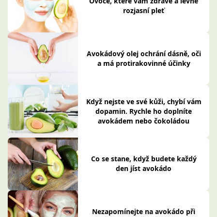
Ovoce, které vám zdravě a levně
rozjasní pleť
Avokádový olej ochrání dásně, oči
a má protirakovinné účinky
Když nejste ve své kůži, chybí vám
dopamin. Rychle ho doplníte
avokádem nebo čokoládou
Co se stane, když budete každý
den jíst avokádo
Nezapomínejte na avokádo při