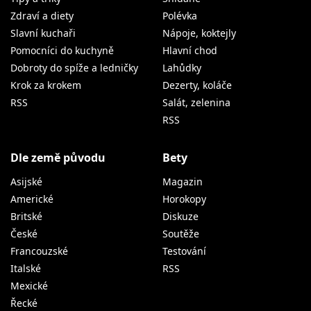
Zdraví a diety
Polévka
Slavní kuchaři
Nápoje, koktejly
Pomocníci do kuchyně
Hlavní chod
Dobroty do spíže a ledničky
Lahůdky
Krok za krokem
Dezerty, koláče
RSS
Salát, zelenina
RSS
Dle země původu
Bety
Asijské
Magazin
Americké
Horokopy
Britské
Diskuze
České
Soutěže
Francouzské
Testování
Italské
RSS
Mexické
Řecké