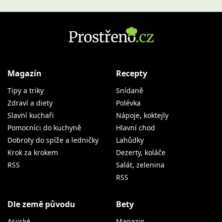
Magazín
Recepty
Tipy a triky
Snídaně
Zdraví a diety
Polévka
Slavní kuchaři
Nápoje, koktejly
Pomocníci do kuchyně
Hlavní chod
Dobroty do spíže a ledničky
Lahůdky
Krok za krokem
Dezerty, koláče
RSS
Salát, zelenina
RSS
Dle země původu
Bety
Asijské
Magazin