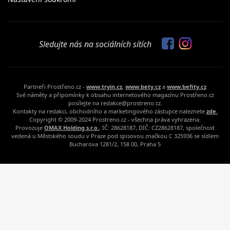
Sledujte nás na sociálních sítích
Partneři Prostřeno.cz -
www.tryin.cz
,
www.bety.cz
a
www.befity.cz
Své náměty a připomínky k obsahu internetového magazínu Prostřeno.cz
posílejte na redakce@prostreno.cz.
Kontakty na redakci, obchodního a marketingového zástupce naleznete
zde.
Copyright © 2009-2024 Prostreno.cz - všechna práva vyhrazena.
Provozuje
OMAX Holding s.r.o.
, IČ: 28628187, DIČ: CZ28628187, společnost
vedená u Městského soudu v Praze pod spisovou značkou C 325936 se sídlem
Bucharova 1281/2, 158 00, Praha 5