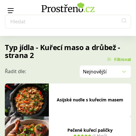
Typ jídla - Kuřecí maso a drůbež -
strana 2
Filtrovat
Řadit dle:
Nejnovější
Asijské nudle s kuřecím masem
Pečené kuřecí paličky
(1 hlasů)