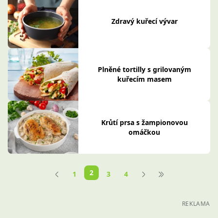
Zdravý kuřecí vývar
Plněné tortilly s grilovaným
kuřecím masem
Krůtí prsa s žampionovou
omáčkou
2
1
3
4
REKLAMA