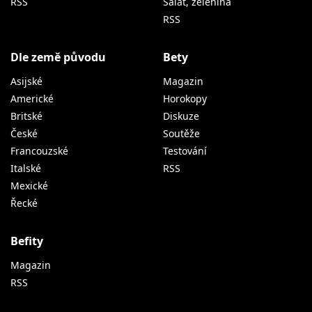
RSS
Salát, zelenina
RSS
Dle země původu
Bety
Asijské
Magazin
Americké
Horokopy
Britské
Diskuze
České
Soutěže
Francouzské
Testování
Italské
RSS
Mexické
Řecké
Befity
Magazin
RSS