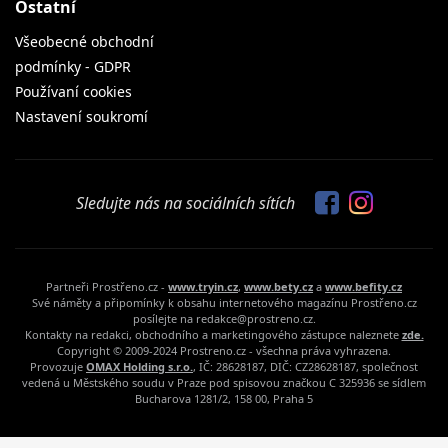
Ostatní
Všeobecné obchodní
podmínky - GDPR
Používaní cookies
Nastavení soukromí
Sledujte nás na sociálních sítích
Partneři Prostřeno.cz -
www.tryin.cz
,
www.bety.cz
a
www.befity.cz
Své náměty a připomínky k obsahu internetového magazínu Prostřeno.cz
posílejte na redakce@prostreno.cz.
Kontakty na redakci, obchodního a marketingového zástupce naleznete
zde.
Copyright © 2009-2024 Prostreno.cz - všechna práva vyhrazena.
Provozuje
OMAX Holding s.r.o.
, IČ: 28628187, DIČ: CZ28628187, společnost
vedená u Městského soudu v Praze pod spisovou značkou C 325936 se sídlem
Bucharova 1281/2, 158 00, Praha 5