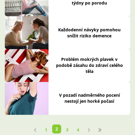
týdny po porodu
Každodenní návyky pomohou
snížit riziko demence
Problém mokrých plavek v
podobě zásahu do zdraví celého
těla
V pozadí nadměrného pocení
nestojí jen horké počasí
2
1
3
4