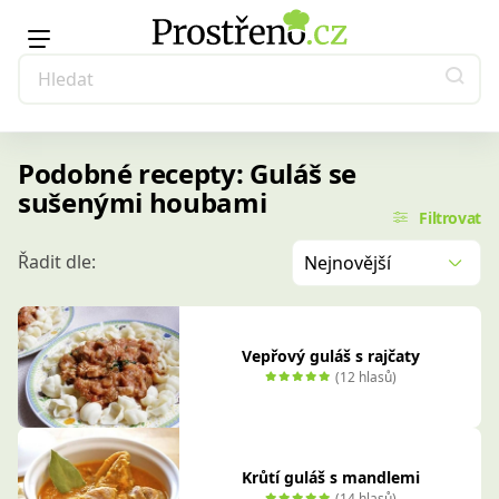
Podobné recepty: Guláš se
sušenými houbami
Filtrovat
Řadit dle:
Nejnovější
Vepřový guláš s rajčaty
(12 hlasů)
Krůtí guláš s mandlemi
(14 hlasů)