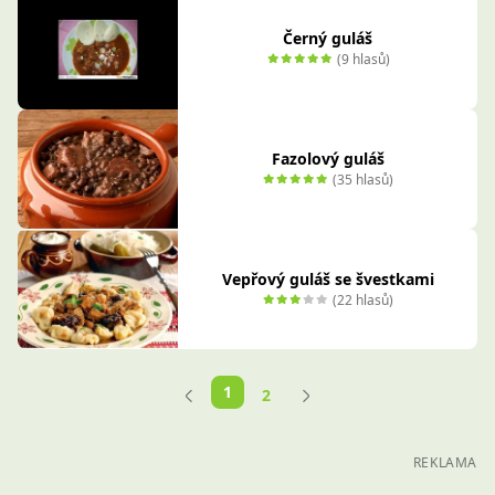
Černý guláš
(9 hlasů)
Fazolový guláš
(35 hlasů)
Vepřový guláš se švestkami
(22 hlasů)
1
2
REKLAMA