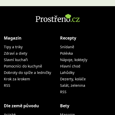
Magazín
Recepty
Tipy a triky
Snídaně
Zdraví a diety
Polévka
Slavní kuchaři
Nápoje, koktejly
Pomocníci do kuchyně
Hlavní chod
Dobroty do spíže a ledničky
Lahůdky
Krok za krokem
Dezerty, koláče
RSS
Salát, zelenina
RSS
Dle země původu
Bety
Asijské
Magazin