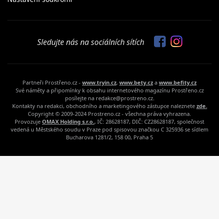
Sledujte nás na sociálních sítích
Partneři Prostřeno.cz -
www.tryin.cz
,
www.bety.cz
a
www.befity.cz
Své náměty a připomínky k obsahu internetového magazínu Prostřeno.cz
posílejte na redakce@prostreno.cz.
Kontakty na redakci, obchodního a marketingového zástupce naleznete
zde.
Copyright © 2009-2024 Prostreno.cz - všechna práva vyhrazena.
Provozuje
OMAX Holding s.r.o.
, IČ: 28628187, DIČ: CZ28628187, společnost
vedená u Městského soudu v Praze pod spisovou značkou C 325936 se sídlem
Bucharova 1281/2, 158 00, Praha 5