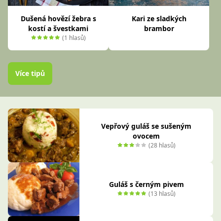
Dušená hovězí žebra s
Kari ze sladkých
kostí a švestkami
brambor
(1 hlasů)
Více tipů
Vepřový guláš se sušeným
ovocem
(28 hlasů)
Guláš s černým pivem
(13 hlasů)